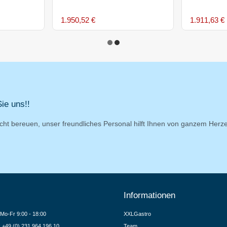
1.950,52 €
1.911,63 €
ie uns!!
cht bereuen, unser freundliches Personal hilft Ihnen von ganzem Herz
Informationen
Mo-Fr 9:00 - 18:00
XXLGastro
.: +49 (0) 231 964 196 10
Team