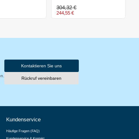
304,32 €
8
244,55 €
Kontaktieren Sie uns
en.
Rückruf vereinbaren
Kundenservice
Häufige Fragen (FAQ)
Kundenservice & Kontakt