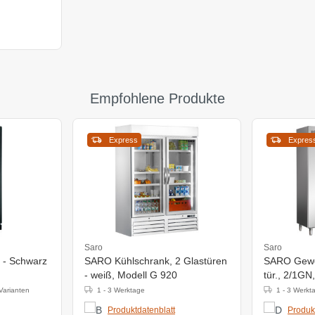
Empfohlene Produkte
Express
Expres
Saro
Saro
 - Schwarz
SARO Kühlschrank, 2 Glastüren
SARO Gewe
- weiß, Modell G 920
tür., 2/1G
Varianten
1 - 3 Werktage
1 - 3 Werkt
Produktdatenblatt
Produk