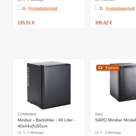
Produktdatenblatt
Produktdatenblatt
195,51 €
395,62 €
Express
Combisteel
Saro
Minibar - Barkühler - 40 Liter -
SARO Minibar Model
40x44x(h)55cm
3 - 5 Werktage
1 - 3 Werktage