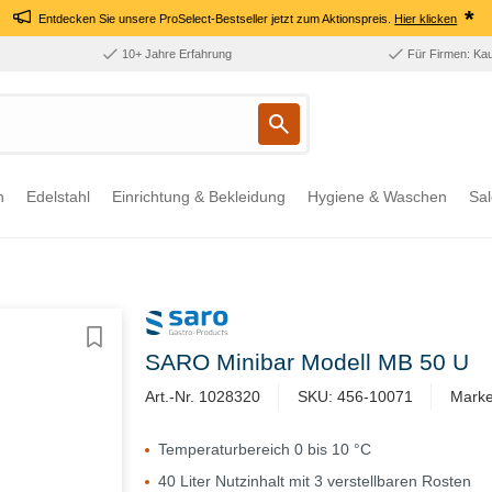
*
Entdecken Sie unsere ProSelect-Bestseller jetzt zum Aktionspreis.
Hier klicken
10+ Jahre Erfahrung
Für Firmen: Ka
n
Edelstahl
Einrichtung & Bekleidung
Hygiene & Waschen
Sal
SARO Minibar Modell MB 50 U
Art.-Nr. 1028320
SKU: 456-10071
Marke
Temperaturbereich 0 bis 10 °C
40 Liter Nutzinhalt mit 3 verstellbaren Rosten