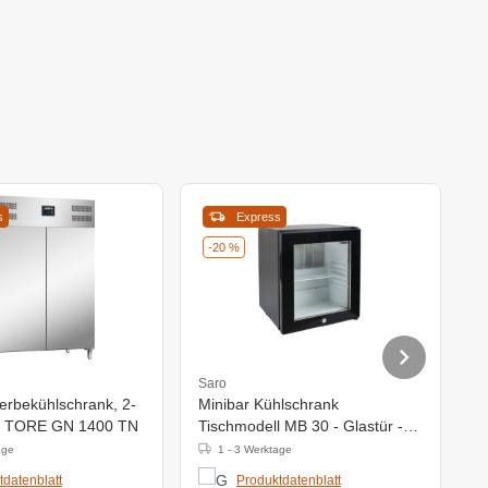
s
Express
-20 %
Saro
S
rbekühlschrank, 2-
Minibar Kühlschrank
S
N, TORE GN 1400 TN
Tischmodell MB 30 - Glastür -
s
402x428x(H)500mm
age
1 - 3 Werktage
tdatenblatt
Produktdatenblatt