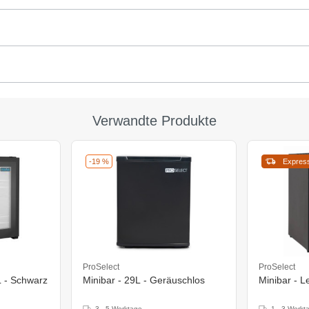
Verwandte Produkte
-19 %
Expres
ProSelect
ProSelect
L - Schwarz
Minibar - 29L - Geräuschlos
Minibar - L
3 - 5 Werktage
1 - 3 Werkt