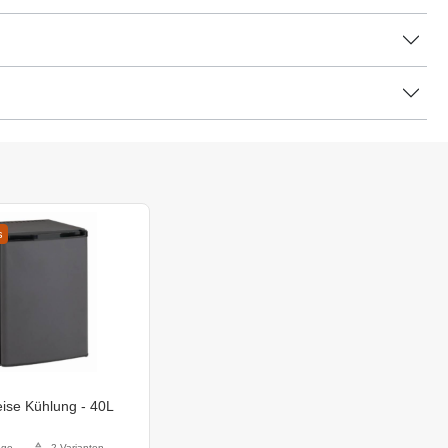
s
eise Kühlung - 40L
age
2 Varianten