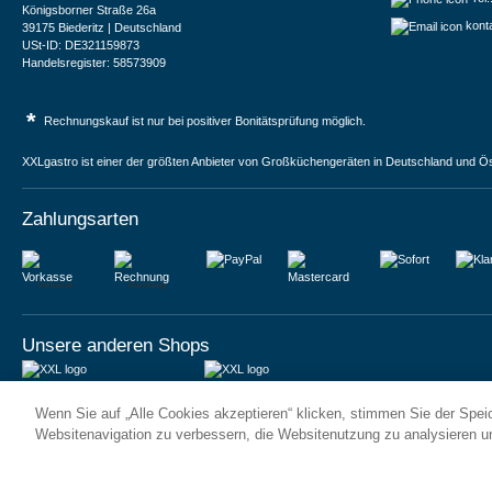
Königsborner Straße 26a
kont
39175 Biederitz | Deutschland
USt-ID: DE321159873
Handelsregister: 58573909
*
Rechnungskauf ist nur bei positiver Bonitätsprüfung möglich.
XXLgastro ist einer der größten Anbieter von Großküchengeräten in Deutschland und Ös
Zahlungsarten
Vorkasse
Rechnung
Unsere anderen Shops
JUMA International BV
JUMA International BV
Wenn Sie auf „Alle Cookies akzeptieren“ klicken, stimmen Sie der Spe
6 Rue des Bateliers
Vrijheidweg 34
92110 Clichy | France
1521RR Wormerveer | Nederland
Websitenavigation zu verbessern, die Websitenutzung zu analysieren 
Numéro de TVA : FR59815313275
BTW: NL853095048B01
Numéro Siren : 815313275
K.V.K.: 58573909