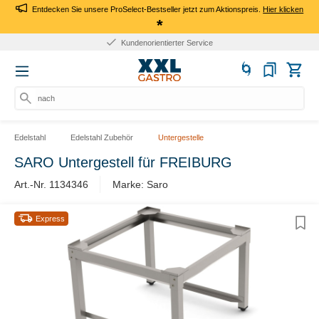
Entdecken Sie unsere ProSelect-Bestseller jetzt zum Aktionspreis.
Hier klicken
*
Kundenorientierter Service
nach
Edelstahl
Edelstahl Zubehör
Untergestelle
SARO Untergestell für FREIBURG
Art.-Nr. 1134346
Marke: Saro
Express