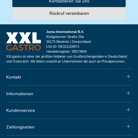
Kontaktieren Sie uns
Rückruf vereinbaren
Juma International B.V.
Königsborner Straße 26a
39175 Biederitz | Deutschland
USt-ID: DE321159873
Handelsregister: 58573909
XXLgastro ist einer der größten Anbieter von Großküchengeräten in Deutschland
und Österreich. Wir liefern sowohl an Unternehmen als auch an Privatpersonen.
Kontakt
Informationen
Kundenservice
Zahlungsarten