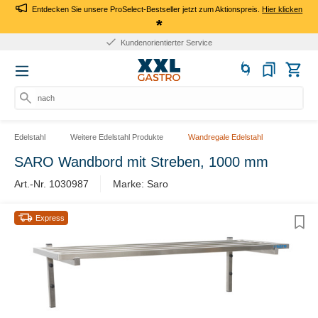
Entdecken Sie unsere ProSelect-Bestseller jetzt zum Aktionspreis.
Hier klicken
*
Kundenorientierter Service
nach Pr
Edelstahl
Weitere Edelstahl Produkte
Wandregale Edelstahl
SARO Wandbord mit Streben, 1000 mm
Art.-Nr. 1030987
Marke: Saro
Express