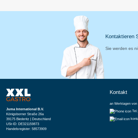
Kontaktieren S
Sie werden es ni
Kontakt
an Werktagen von 
Juma International B.V.
Tel
Königsborner Straße 26a
kont
39175 Biederitz | Deutschland
USt-ID: DE321159873
Handelsregister: 58573909