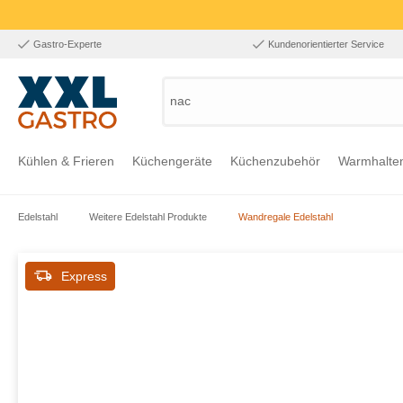
Gastro-Experte
Kundenorientierter Service
nach Pr
Kühlen & Frieren
Küchengeräte
Küchenzubehör
Warmhalte
Edelstahl
Weitere Edelstahl Produkte
Wandregale Edelstahl
Zur Kategorie Kühlen & Frieren
Zur Kategorie Küchengeräte
Zur Kategorie Küchenzubehör
Zur Kategorie Warmhalten
Zur Kategorie Edelstahl
Zur Kategorie Einrichtung & Bekleidung
Zur Kategorie Hygiene & Waschen
Express