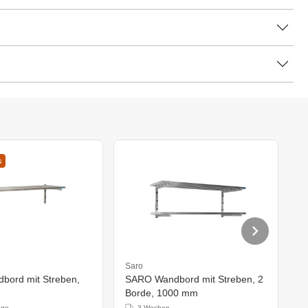
s
Saro
S
ord mit Streben,
SARO Wandbord mit Streben, 2
E
Borde, 1000 mm
S
age
3 Wochen