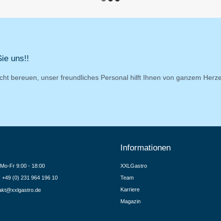
ie uns!!
cht bereuen, unser freundliches Personal hilft Ihnen von ganzem Herz
Informationen
Mo-Fr 9:00 - 18:00
XXLGastro
.: +49 (0) 231 964 196 10
Team
Karriere
akt@xxlgastro.de
Magazin