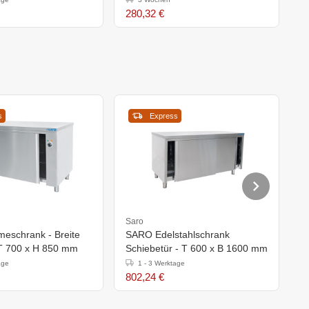
280,32 €
2
s
Express
Saro
S
schrank - Breite
SARO Edelstahlschrank
E
T 700 x H 850 mm
Schiebetür - T 600 x B 1600 mm
1
age
1 - 3 Werktage
802,24 €
2