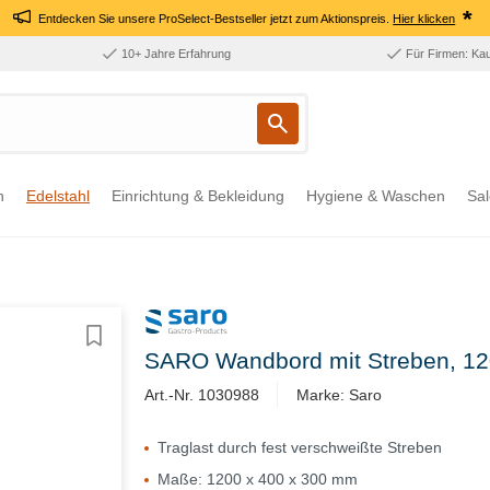
*
Entdecken Sie unsere ProSelect-Bestseller jetzt zum Aktionspreis.
Hier klicken
10+ Jahre Erfahrung
Für Firmen: Ka
n
Edelstahl
Einrichtung & Bekleidung
Hygiene & Waschen
Sal
SARO Wandbord mit Streben, 1
Art.-Nr. 1030988
Marke: Saro
Traglast durch fest verschweißte Streben
Maße: 1200 x 400 x 300 mm