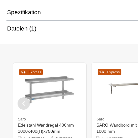
Spezifikation
Dateien (1)
Express
Express
Saro
Saro
Edelstahl Wandregal 400mm
SARO Wandbord mit 
1000x400(H)x750mm
1000 mm
1 - 2 Werktage
5 Varianten
1 - 3 Werktage