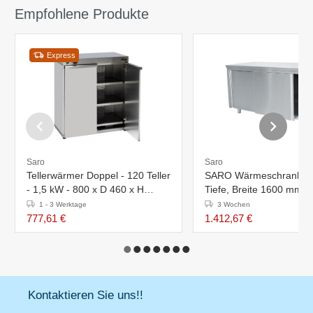
Empfohlene Produkte
Express
Saro
Saro
Tellerwärmer Doppel - 120 Teller
SARO Wärmeschrank -
- 1,5 kW - 800 x D 460 x H
Tiefe, Breite 1600 mm
870mm
1 - 3 Werktage
3 Wochen
777,61 €
1.412,67 €
Kontaktieren Sie uns!!