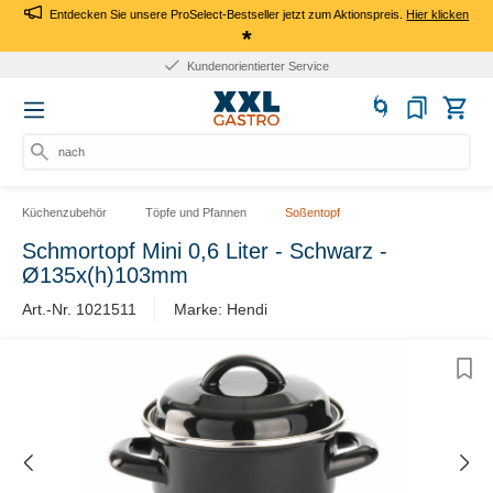
Entdecken Sie unsere ProSelect-Bestseller jetzt zum Aktionspreis.
Hier klicken
*
Kundenorientierter Service
nach Pr
Küchenzubehör
Töpfe und Pfannen
Soßentopf
Schmortopf Mini 0,6 Liter - Schwarz -
Ø135x(h)103mm
Art.-Nr. 1021511
Marke: Hendi