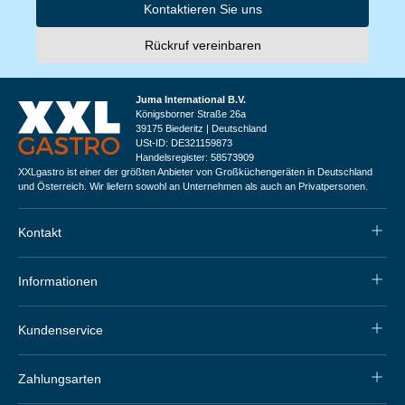
Kontaktieren Sie uns
Rückruf vereinbaren
Juma International B.V.
Königsborner Straße 26a
39175 Biederitz | Deutschland
USt-ID: DE321159873
Handelsregister: 58573909
XXLgastro ist einer der größten Anbieter von Großküchengeräten in Deutschland
und Österreich. Wir liefern sowohl an Unternehmen als auch an Privatpersonen.
Kontakt
Informationen
Kundenservice
Zahlungsarten