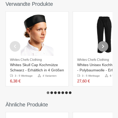
Verwandte Produkte
Whites Chefs Clothing
Whites Chefs Clothing
Whites Skull Cap Kochmütze
Whites Unisex Kochhos
Schwarz - Erhältlich in 4 Größen
- Polybaumwolle - Erhältl
Größen
3 - 5 Werktage
4 Varianten
3 - 5 Werktage
6 Vari
6,38 €
27,60 €
Ähnliche Produkte