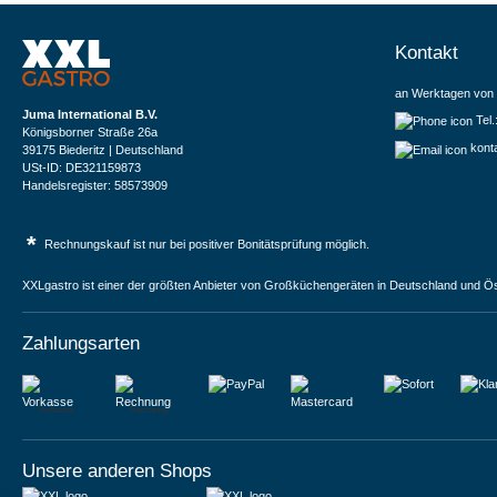
Kontakt
an Werktagen von 
Juma International B.V.
Tel
Königsborner Straße 26a
kont
39175 Biederitz | Deutschland
USt-ID: DE321159873
Handelsregister: 58573909
*
Rechnungskauf ist nur bei positiver Bonitätsprüfung möglich.
XXLgastro ist einer der größten Anbieter von Großküchengeräten in Deutschland und Ös
Zahlungsarten
Vorkasse
Rechnung
Unsere anderen Shops