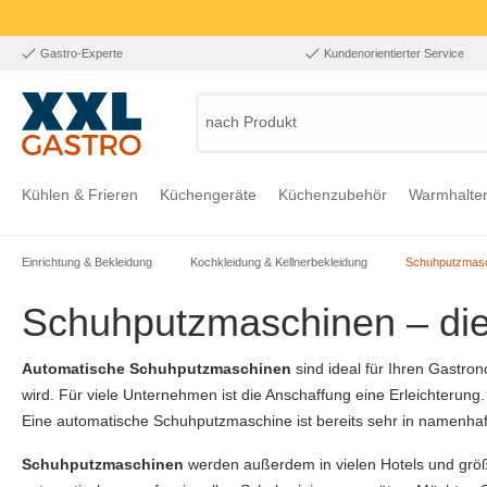
Gastro-Experte
Kundenorientierter Service
nach Produkt, Art
Kühlen & Frieren
Küchengeräte
Küchenzubehör
Warmhalte
Einrichtung & Bekleidung
Kochkleidung & Kellnerbekleidung
Schuhputzmas
Zur Kategorie Kühlen & Frieren
Zur Kategorie Küchengeräte
Zur Kategorie Küchenzubehör
Zur Kategorie Warmhalten
Zur Kategorie Edelstahl
Zur Kategorie Einrichtung & Bekleidung
Zur Kategorie Hygiene & Waschen
Schuhputzmaschinen – di
Automatische Schuhputzmaschinen
sind ideal für Ihren Gastro
wird. Für viele Unternehmen ist die Anschaffung eine Erleichterun
Eine automatische Schuhputzmaschine ist bereits sehr in namenhaft
Schuhputzmaschinen
werden außerdem in vielen Hotels und größe