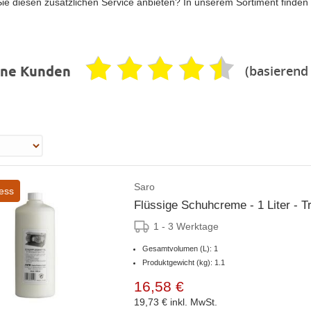
ie diesen zusätzlichen Service anbieten? In unserem Sortiment finden
(basierend
ene Kunden
Saro
ess
Flüssige Schuhcreme - 1 Liter - T
1 - 3 Werktage
Gesamtvolumen (L): 1
Produktgewicht (kg): 1.1
16,58 €
19,73 €
inkl. MwSt.