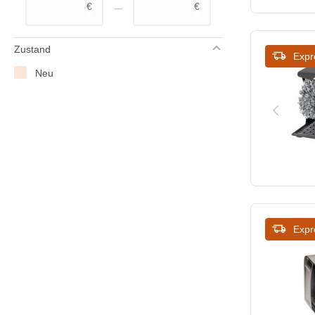
–
€
€
Zustand
Expr
Neu
Expr