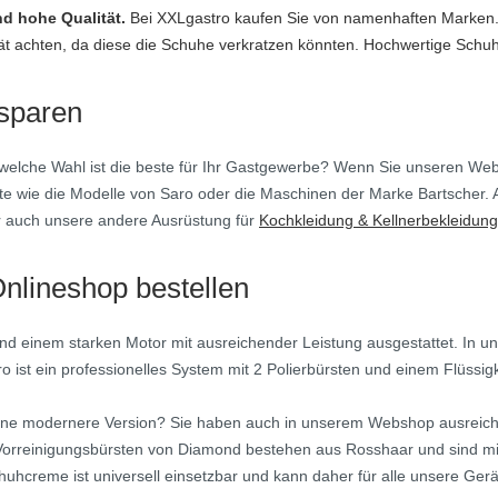
nd hohe Qualität.
Bei XXLgastro kaufen Sie von namenhaften Marken. 
rät achten, da diese die Schuhe verkratzen könnten. Hochwertige Schu
 sparen
welche Wahl ist die beste für Ihr Gastgewerbe? Wenn Sie unseren Web
 wie die Modelle von Saro oder die Maschinen der Marke Bartscher. Al
 auch unsere andere Ausrüstung für
Kochkleidung & Kellnerbekleidung
lineshop bestellen
d einem starken Motor mit ausreichender Leistung ausgestattet. In un
 ist ein professionelles System mit 2 Polierbürsten und einem Flüssig
e eine modernere Version? Sie haben auch in unserem Webshop ausrei
orreinigungsbürsten von Diamond bestehen aus Rosshaar und sind mit
huhcreme ist universell einsetzbar und kann daher für alle unsere Ge