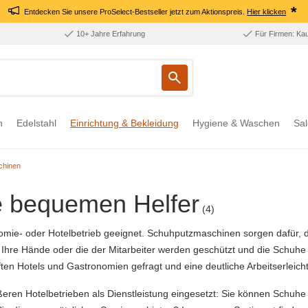
*
Entdecken Sie unsere ProSelect-Bestseller jetzt zum Aktionspreis.
Hier klicken
10+ Jahre Erfahrung
Für Firmen: Ka
n
Edelstahl
Einrichtung & Bekleidung
Hygiene & Waschen
Sal
chinen
e bequemen Helfer
(4)
nomie- oder Hotelbetrieb geeignet. Schuhputzmaschinen sorgen dafür, d
g. Ihre Hände oder die der Mitarbeiter werden geschützt und die Schuh
en Hotels und Gastronomien gefragt und eine deutliche Arbeitserleich
ren Hotelbetrieben als Dienstleistung eingesetzt: Sie können Schuhe s