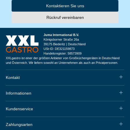
Kontaktieren Sie uns
Rückruf vereinbaren
Juma International B.V.
Königsborner Straße 26a
39175 Biederitz | Deutschland
USt-ID: DE321159873
Handelsregister: 58573909
XXLgastro ist einer der größten Anbieter von Großküchengeräten in Deutschland
und Österreich. Wir liefern sowohl an Unternehmen als auch an Privatpersonen.
Kontakt
Informationen
Kundenservice
Zahlungsarten