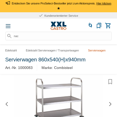
Entdecken Sie unsere ProSelect-Bestseller jetzt zum Aktionspreis.
Hier klicken
*
Kundenorientierter Service
nach
Edelstahl
Edelstahl Servierwagen / Transportwagen
Servierwagen
Servierwagen 860x540(H)x940mm
Art.-Nr. 1000083
Marke: Combisteel