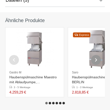
Dateien (5)
Ähnliche Produkte
Express
Gastro M
Saro
Haubenspülmaschine Maestro
Haubenspülmaschine Mo
mit Ablaufpumpe,
BERLIN
Seifenspender und
3 - 5 Werktage
1 - 3 Werktage
Zwischenbehälter - 400V -
4.259,29 €
2.818,85 €
500x500mm - 880x750mm