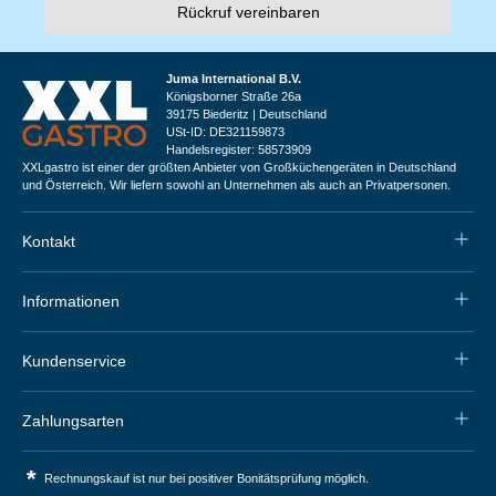
Rückruf vereinbaren
Juma International B.V.
Königsborner Straße 26a
39175 Biederitz | Deutschland
USt-ID: DE321159873
Handelsregister: 58573909
XXLgastro ist einer der größten Anbieter von Großküchengeräten in Deutschland
und Österreich. Wir liefern sowohl an Unternehmen als auch an Privatpersonen.
Kontakt
Informationen
Kundenservice
Zahlungsarten
*
Rechnungskauf ist nur bei positiver Bonitätsprüfung möglich.