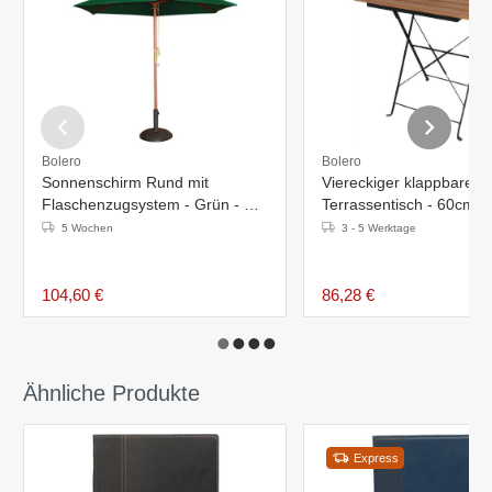
Bolero
Bolero
Sonnenschirm Rund mit
Viereckiger klappbarer
Flaschenzugsystem - Grün - Ø
Terrassentisch - 60cm - 
2,5 Meter
und Holzimitat
5 Wochen
3 - 5 Werktage
104,60 €
86,28 €
Ähnliche Produkte
Express