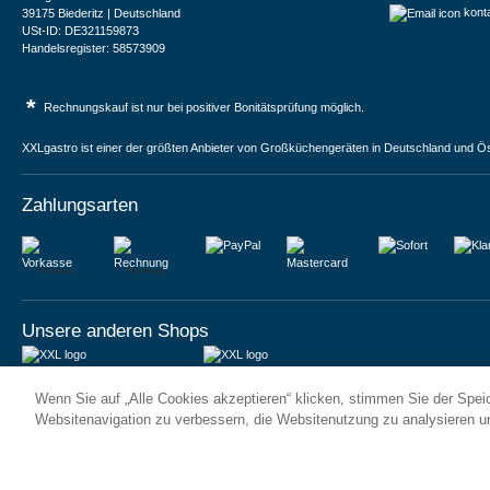
kont
39175 Biederitz | Deutschland
USt-ID: DE321159873
Handelsregister: 58573909
*
Rechnungskauf ist nur bei positiver Bonitätsprüfung möglich.
XXLgastro ist einer der größten Anbieter von Großküchengeräten in Deutschland und Ös
Zahlungsarten
Vorkasse
Rechnung
Unsere anderen Shops
JUMA International BV
JUMA International BV
Wenn Sie auf „Alle Cookies akzeptieren“ klicken, stimmen Sie der Spe
6 Rue des Bateliers
Vrijheidweg 34
92110 Clichy | France
1521RR Wormerveer | Nederland
Websitenavigation zu verbessern, die Websitenutzung zu analysieren 
Numéro de TVA : FR59815313275
BTW: NL853095048B01
Numéro Siren : 815313275
K.V.K.: 58573909