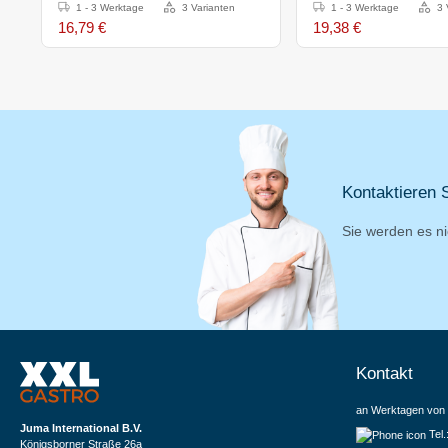
1 - 3 Werktage
3 Varianten
1 - 3 Werktage
3 
16,79 €
19,38 €
Kontaktieren S
Sie werden es ni
Kontakt
an Werktagen von 
Juma International B.V.
Tel
Königsborner Straße 26a