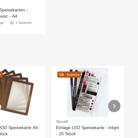
Speisekarten -
asic - A4
age
2 Varianten
s
Express
Securit
Se
OD Speisekarte A4 -
Einlage LED Speisekarte - Inkjet
S
tück
- 20 Stück
E