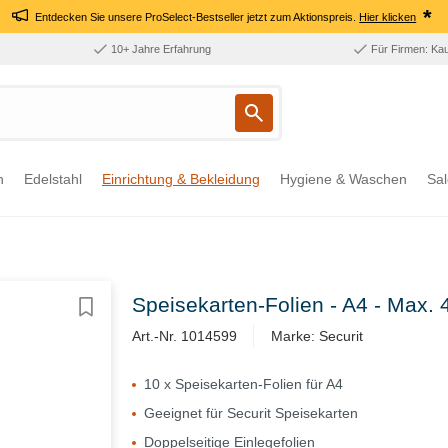
*
Entdecken Sie unsere ProSelect-Bestseller jetzt zum Aktionspreis.
Hier klicken
10+ Jahre Erfahrung
Für Firmen: Ka
n
Edelstahl
Einrichtung & Bekleidung
Hygiene & Waschen
Sal
Speisekarten-Folien - A4 - Max. 
Art.-Nr. 1014599
Marke: Securit
10 x Speisekarten-Folien für A4
Geeignet für Securit Speisekarten
Doppelseitige Einlegefolien