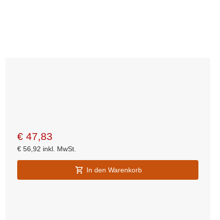
€
47,83
€
56,92
inkl. MwSt.
In den Warenkorb