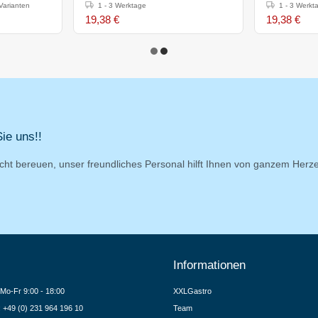
Varianten
1 - 3 Werktage
1 - 3 Werkt
19,38 €
19,38 €
ie uns!!
cht bereuen, unser freundliches Personal hilft Ihnen von ganzem Herz
Informationen
Mo-Fr 9:00 - 18:00
XXLGastro
.: +49 (0) 231 964 196 10
Team