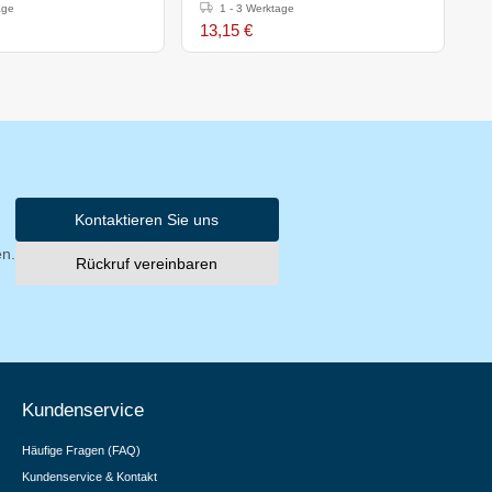
age
1 - 3 Werktage
13,15 €
2
Kontaktieren Sie uns
en.
Rückruf vereinbaren
Kundenservice
Häufige Fragen (FAQ)
Kundenservice & Kontakt