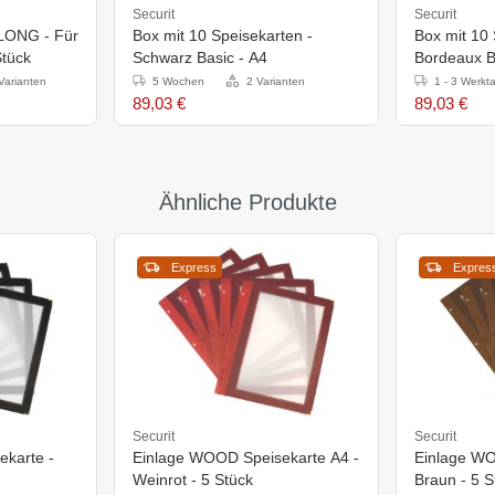
Securit
Securit
 LONG - Für
Box mit 10 Speisekarten -
Box mit 10 
Stück
Schwarz Basic - A4
Bordeaux B
Varianten
5 Wochen
2 Varianten
1 - 3 Werkt
89,03 €
89,03 €
Ähnliche Produkte
Express
Expres
Securit
Securit
ekarte -
Einlage WOOD Speisekarte A4 -
Einlage WO
Weinrot - 5 Stück
Braun - 5 S