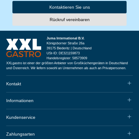
Kontaktieren Sie uns
Rückruf vereinbaren
Juma International B.V.
Königsborner Straße 26a
39175 Biederitz | Deutschland
USt-ID: DE321159873
Handelsregister: 58573909
XXLgastro ist einer der größten Anbieter von Großküchengeräten in Deutschland
und Österreich. Wir liefern sowohl an Unternehmen als auch an Privatpersonen.
Kontakt
Informationen
Kundenservice
Zahlungsarten