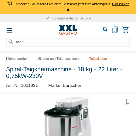
Entdecken Sie unsere ProSelect-Bestseller jetzt zum Aktionspreis.
Hier klicken
*
Kundenorientierter Service
nach Pr
Küchengeräte
Mischer und Teigmaschinen
Teigmischer
Spiral-Teigknetmaschine - 18 kg - 22 Liter -
0,75kW-230V
Art.-Nr. 1001891
Marke: Bartscher