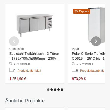
Express
Combisteel
Polar
Edelstahl Tiefkühltisch - 3 Türen
Polar C-Serie Tiefkühls
- 1795x700x(h)850mm - 230V -
CD615 - -25°C bis -10°C
402 Liter
Umkehrbare Tür
3 - 5 Werktage
1 - 3 Werktage
Produktdatenblatt
Produktdatenblatt
1.251,90 €
870,29 €
Ähnliche Produkte