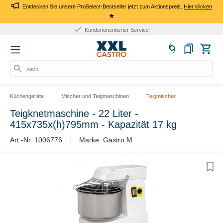
Entdecken Sie unsere ProSelect-Bestseller jetzt zum Aktionspreis.
Hier klicken
*
Kundenorientierter Service
nach Pr
Küchengeräte
Mischer und Teigmaschinen
Teigmischer
Teigknetmaschine - 22 Liter -
415x735x(h)795mm - Kapazität 17 kg
Art.-Nr. 1006776
Marke: Gastro M