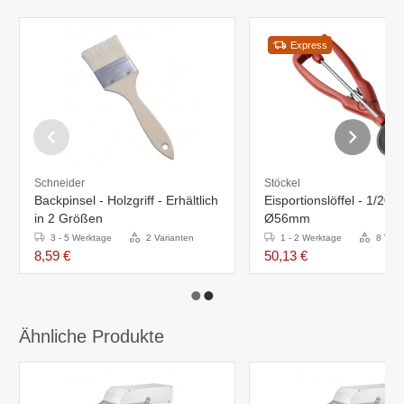
Express
Schneider
Stöckel
Backpinsel - Holzgriff - Erhältlich
Eisportionslöffel - 1/20L 
in 2 Größen
Ø56mm
3 - 5 Werktage
2 Varianten
1 - 2 Werktage
8 Vari
8,59 €
50,13 €
Ähnliche Produkte