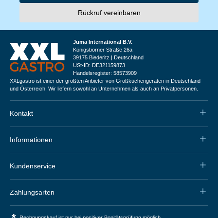
Rückruf vereinbaren
Juma International B.V.
Königsborner Straße 26a
39175 Biederitz | Deutschland
USt-ID: DE321159873
Handelsregister: 58573909
XXLgastro ist einer der größten Anbieter von Großküchengeräten in Deutschland
und Österreich. Wir liefern sowohl an Unternehmen als auch an Privatpersonen.
Kontakt
Informationen
Kundenservice
Zahlungsarten
*
Rechnungskauf ist nur bei positiver Bonitätsprüfung möglich.