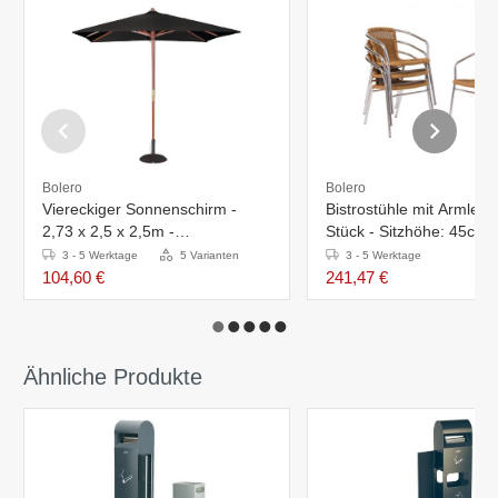
Bolero
Bolero
Viereckiger Sonnenschirm -
Bistrostühle mit Armlehn
2,73 x 2,5 x 2,5m -
Stück - Sitzhöhe: 45cm -
Flaschenzugsystem - Erhältlich
Aluminium/Rattan - Natur
3 - 5 Werktage
5 Varianten
3 - 5 Werktage
in 4 Farben
104,60 €
241,47 €
Ähnliche Produkte