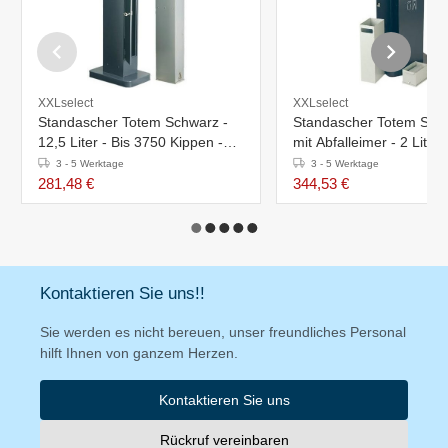
XXLselect
XXLselect
Standascher Totem Schwarz -
Standascher Totem Schw
12,5 Liter - Bis 3750 Kippen -
mit Abfalleimer - 2 Liter 
400x260x(h)1040mm
Abfalleimer - Bis 600 Ki
3 - 5 Werktage
3 - 5 Werktage
281,48 €
344,53 €
Kontaktieren Sie uns!!
Sie werden es nicht bereuen, unser freundliches Personal
hilft Ihnen von ganzem Herzen.
Kontaktieren Sie uns
Rückruf vereinbaren