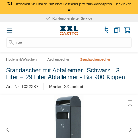
Entdecken Sie unsere ProSelect-Bestseller jetzt zum Aktionspreis.
Hier klicken
*
Kundenorientierter Service
nach
Hygiene & Waschen
Aschenbecher
Standaschenbecher
Standascher mit Abfalleimer- Schwarz - 3
Liter + 29 Liter Abfalleimer - Bis 900 Kippen
Art.-Nr. 1022287
Marke: XXLselect