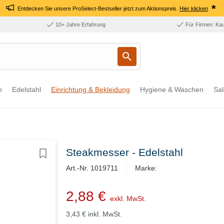
*
Entdecken Sie unsere ProSelect-Bestseller jetzt zum Aktionspreis.
Hier klicken
10+ Jahre Erfahrung
Für Firmen: Ka
n
Edelstahl
Einrichtung & Bekleidung
Hygiene & Waschen
Sal
Steakmesser - Edelstahl
Art.-Nr. 1019711
Marke:
2,88 €
exkl. MwSt.
3,43 €
inkl. MwSt.