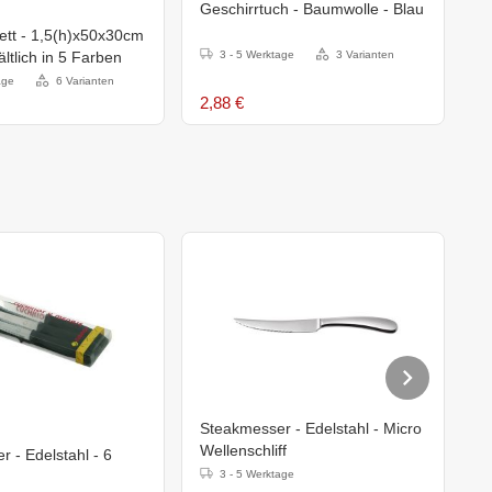
Geschirrtuch - Baumwolle - Blau
H
ett - 1,5(h)x50x30cm
M
hältlich in 5 Farben
3 - 5 Werktage
3 Varianten
3
age
6 Varianten
2,88 €
1
Steakmesser - Edelstahl - Micro
S
Wellenschliff
W
 - Edelstahl - 6
3 - 5 Werktage