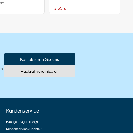
age
3,65 €
2
Kontaktieren Sie uns
en.
Rückruf vereinbaren
Kundenservice
Häufige Fragen (FAQ)
Kundenservice & Kontakt