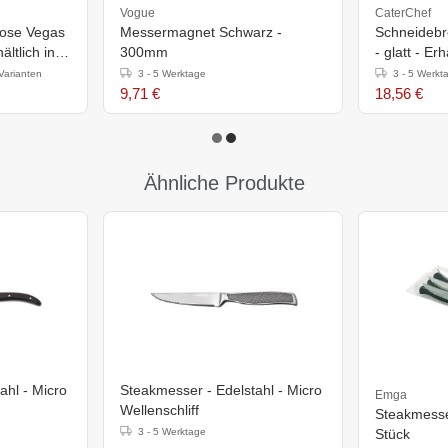
Vogue
CaterChef
hose Vegas
Messermagnet Schwarz -
Schneidebr
ltlich in 6
300mm
- glatt - Er
Varianten
3 - 5 Werktage
3 - 5 Werkt
9,71 €
18,56 €
Ähnliche Produkte
ahl - Micro
Steakmesser - Edelstahl - Micro
Emga
Wellenschliff
Steakmesser
3 - 5 Werktage
Stück