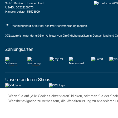
kont
39175 Biederitz | Deutschland
USt-ID: DE321159873
Handelsregister: 58573909
*
Rechnungskauf ist nur bei positiver Bonitätsprüfung möglich.
XXLgastro ist einer der größten Anbieter von Großküchengeräten in Deutschland und Ös
Zahlungsarten
Vorkasse
Rechnung
Unsere anderen Shops
JUMA International BV
JUMA International BV
Wenn Sie auf „Alle Cookies akzeptieren“ klicken, stimmen Sie der Spe
6 Rue des Bateliers
Vrijheidweg 34
92110 Clichy | France
1521RR Wormerveer | Nederland
Websitenavigation zu verbessern, die Websitenutzung zu analysieren 
Numéro de TVA : FR59815313275
BTW: NL853095048B01
Numéro Siren : 815313275
K.V.K.: 58573909