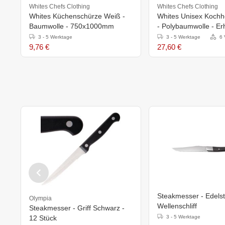
Whites Chefs Clothing
Whites Chefs Clothing
Whites Küchenschürze Weiß -
Whites Unisex Koch
Baumwolle - 750x1000mm
- Polybaumwolle - Erhä
Größen
3 - 5 Werktage
3 - 5 Werktage
6 
9,76 €
27,60 €
Steakmesser - Edelst
Olympia
Wellenschliff
Steakmesser - Griff Schwarz -
12 Stück
3 - 5 Werktage