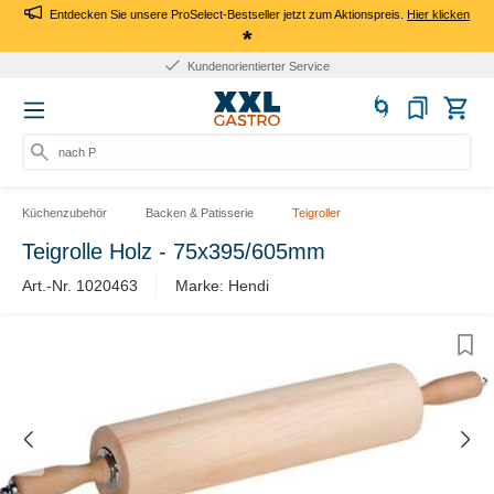
Entdecken Sie unsere ProSelect-Bestseller jetzt zum Aktionspreis.
Hier klicken
*
Kundenorientierter Service
nach Pro
Küchenzubehör
Backen & Patisserie
Teigroller
Teigrolle Holz - 75x395/605mm
Art.-Nr. 1020463
Marke: Hendi