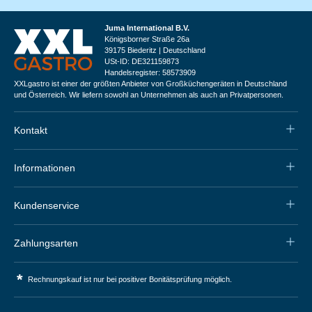
Juma International B.V.
Königsborner Straße 26a
39175 Biederitz | Deutschland
USt-ID: DE321159873
Handelsregister: 58573909
XXLgastro ist einer der größten Anbieter von Großküchengeräten in Deutschland
und Österreich. Wir liefern sowohl an Unternehmen als auch an Privatpersonen.
Kontakt
Informationen
Kundenservice
Zahlungsarten
*
Rechnungskauf ist nur bei positiver Bonitätsprüfung möglich.