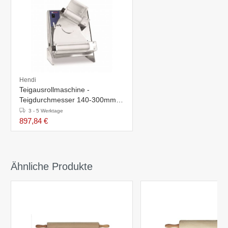
Hendi
Teigausrollmaschine -
Teigdurchmesser 140-300mm -
440x365x(h)640mm
3 - 5 Werktage
897,84 €
Ähnliche Produkte