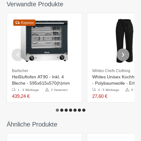
Verwandte Produkte
Express
Bartscher
Whites Chefs Clothing
Heißluftofen AT90 - Inkl. 4
Whites Unisex Kochhos
Bleche - 595x615x570(h)mm
- Polybaumwolle - Erhältl
Größen
1 - 3 Werktage
2 Varianten
3 - 5 Werktage
6 Vari
439,24 €
27,60 €
Ähnliche Produkte