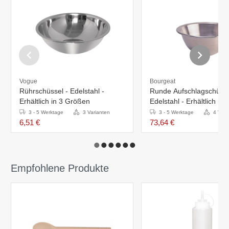
Vogue
Bourgeat
Rührschüssel - Edelstahl -
Runde Aufschlagschüsse
Erhältlich in 3 Größen
Edelstahl - Erhältlich in 
Größen
3 - 5 Werktage
3 Varianten
3 - 5 Werktage
4 Vari
6,51 €
73,64 €
Empfohlene Produkte