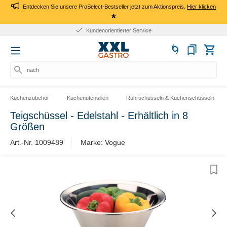
Entdecken Sie unsere ProSelect-Bestseller jetzt zum Aktionspreis.
Hier klicken
*
Kundenorientierter Service
nach Pr
Küchenzubehör
Küchenutensilien
Rührschüsseln & Küchenschüsseln
Teigschüssel - Edelstahl - Erhältlich in 8
Größen
Art.-Nr. 1009489
Marke: Vogue