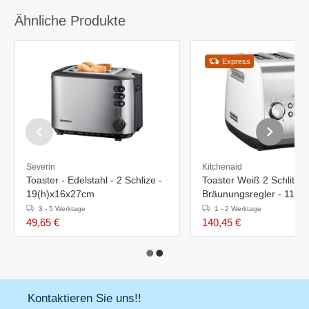
Ähnliche Produkte
Express
Severin
Kitchenaid
Toaster - Edelstahl - 2 Schlize -
Toaster Weiß 2 Schlitze 
19(h)x16x27cm
Bräunungsregler - 1100
190X290X(H)210mm
3 - 5 Werktage
1 - 2 Werktage
49,65 €
140,45 €
Kontaktieren Sie uns!!