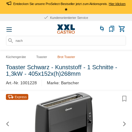
Entdecken Sie unsere ProSelect-Bestseller jetzt zum Aktionspreis.
Hier klicken
*
Kundenorientierter Service
nach Pr
Küchengeräte
Toaster
Brot Toaster
Toaster Schwarz - Kunststoff - 1 Schnitte -
1,3kW - 405x152x(h)268mm
Art.-Nr. 1001228
Marke: Bartscher
Express