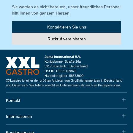
Sie werden es nicht bereuen, unser freundliches Personal
hilft Ihnen von ganzem Herzen.
Kontaktieren Sie uns
Rückruf vereinbaren
Juma International B.V.
Königsborner Straße 26a
39175 Biederitz | Deutschland
USt-ID: DE321159873
Handelsregister: 58573909
XXLgastro ist einer der größten Anbieter von Großküchengeräten in Deutschland
und Österreich. Wir liefern sowohl an Unternehmen als auch an Privatpersonen.
Kontakt
Informationen
Kundenservice