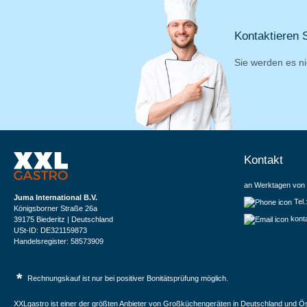
Kontaktieren S
Sie werden es ni
Kontakt
an Werktagen von 
Juma International B.V.
Tel
Königsborner Straße 26a
kont
39175 Biederitz | Deutschland
USt-ID: DE321159873
Handelsregister: 58573909
*
Rechnungskauf ist nur bei positiver Bonitätsprüfung möglich.
XXLgastro ist einer der größten Anbieter von Großküchengeräten in Deutschland und Ös