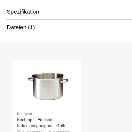
Spezifikation
Dateien (1)
Bourgeat
Kochtopf - Edelstahl -
Induktionsgeeignet - Griffe -
Erhältlich in 5 Größen
3 - 5 Werktage
5 Varianten