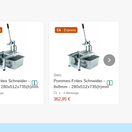
s
Express
Saro
S
tes Schneider -
Pommes-Frites Schneider -
S
 280x512x735(h)mm
8x8mm - 280x512x735(h)mm
5
age
1 - 3 Werktage
362,85 €
1