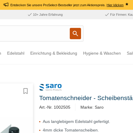
*
Entdecken Sie unsere ProSelect-Bestseller jetzt zum Aktionspreis.
Hier klicken
10+ Jahre Erfahrung
Für Firmen: Ka
n
Edelstahl
Einrichtung & Bekleidung
Hygiene & Waschen
Sal
Tomatenschneider - Scheibenst
Art.-Nr. 1002505
Marke: Saro
Aus langlebigem Edelstahl gefertigt.
4mm dicke Tomatenscheiben.