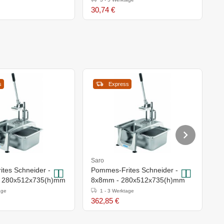
30,74 €
1
s
Express
Saro
S
tes Schneider -
Pommes-Frites Schneider -
S
 280x512x735(h)mm
8x8mm - 280x512x735(h)mm
5
age
1 - 3 Werktage
362,85 €
1