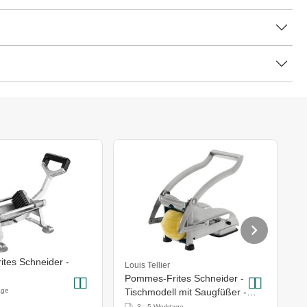
tes Schneider -
Louis Tellier
H
Pommes-Frites Schneider -
P
age
Tischmodell mit Saugfüßer -
S
9/10/12mm
3 - 5 Werktage