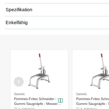
Spezifikation
Enkelfähig
Sammic
Sammic
Pommes-Frites Schneider -
Pommes-Frites Schne
Gummi Saugnäpfe - Messer
Gummi Saugnäpfe - 
10x10mm
12x12mm
3 - 5 Werktage
3 - 5 Werktage