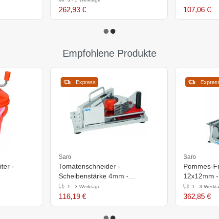
262,93 €
107,06 €
Empfohlene Produkte
Express
Expres
Saro
Saro
ter -
Tomatenschneider -
Pommes-Fri
Scheibenstärke 4mm -
12x12mm -
432x202x(h)210mm
1 - 3 Werktage
1 - 3 Werkt
116,19 €
362,85 €