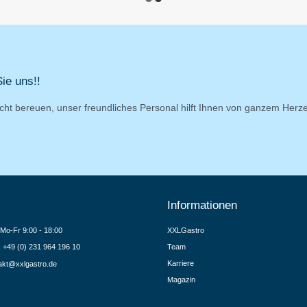
ie uns!!
cht bereuen, unser freundliches Personal hilft Ihnen von ganzem Herz
Informationen
Mo-Fr 9:00 - 18:00
XXLGastro
.: +49 (0) 231 964 196 10
Team
Karriere
akt@xxlgastro.de
Magazin