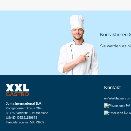
Kontaktieren S
Sie werden es ni
Kontakt
an Werktagen von 
Juma International B.V.
Tel
Königsborner Straße 26a
kont
39175 Biederitz | Deutschland
USt-ID: DE321159873
Handelsregister: 58573909