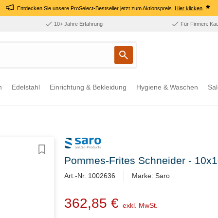
*
Entdecken Sie unsere ProSelect-Bestseller jetzt zum Aktionspreis.
Hier klicken
10+ Jahre Erfahrung
Für Firmen: Ka
n
Edelstahl
Einrichtung & Bekleidung
Hygiene & Waschen
Sal
Pommes-Frites Schneider - 10
Art.-Nr. 1002636
Marke: Saro
362,85 €
exkl. MwSt.