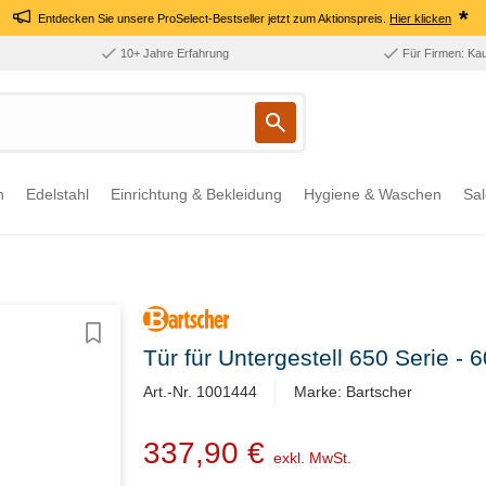
*
Entdecken Sie unsere ProSelect-Bestseller jetzt zum Aktionspreis.
Hier klicken
10+ Jahre Erfahrung
Für Firmen: Ka
n
Edelstahl
Einrichtung & Bekleidung
Hygiene & Waschen
Sal
Tür für Untergestell 650 Serie -
Art.-Nr. 1001444
Marke: Bartscher
337,90 €
exkl. MwSt.