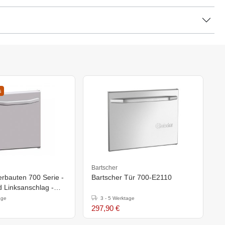
s
Bartscher
erbauten 700 Serie -
Bartscher Tür 700-E2110
d Linksanschlag -
)456mm
age
3 - 5 Werktage
297,90 €