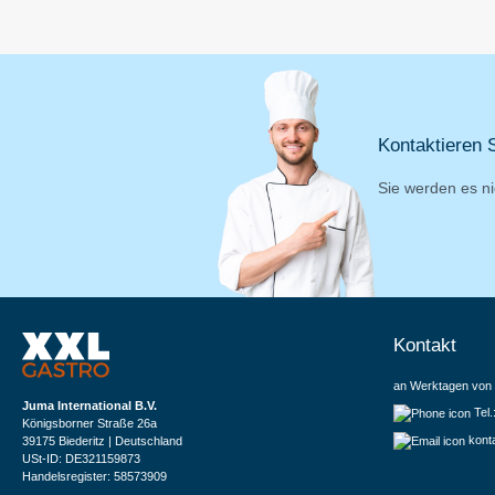
Kontaktieren S
Sie werden es ni
Kontakt
an Werktagen von 
Juma International B.V.
Tel
Königsborner Straße 26a
kont
39175 Biederitz | Deutschland
USt-ID: DE321159873
Handelsregister: 58573909