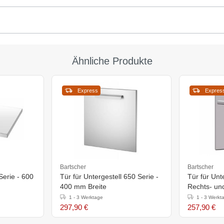
Ähnliche Produkte
Express
Expres
Bartscher
Bartscher
erie - 600
Tür für Untergestell 650 Serie -
Tür für Unt
400 mm Breite
Rechts- un
366x96x(h
1 - 3 Werktage
1 - 3 Werkt
297,90 €
257,90 €