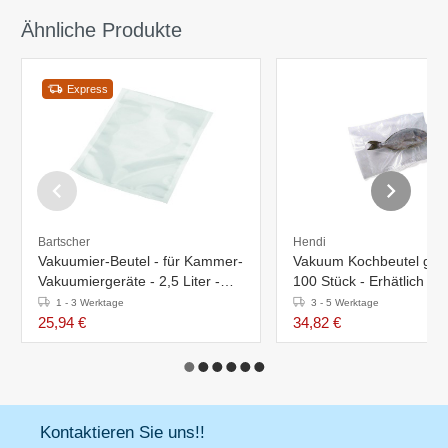
Ähnliche Produkte
Express
Bartscher
Hendi
Vakuumier-Beutel - für Kammer-
Vakuum Kochbeutel gepr
Vakuumiergeräte - 2,5 Liter -
100 Stück - Erhätlich in 
200x300mm
Größen
1 - 3 Werktage
3 - 5 Werktage
25,94 €
34,82 €
Kontaktieren Sie uns!!