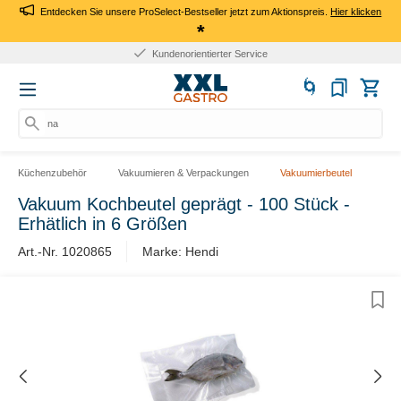
Entdecken Sie unsere ProSelect-Bestseller jetzt zum Aktionspreis.
Hier klicken
*
Kundenorientierter Service
nac
Küchenzubehör
Vakuumieren & Verpackungen
Vakuumierbeutel
Vakuum Kochbeutel geprägt - 100 Stück -
Erhätlich in 6 Größen
Art.-Nr. 1020865
Marke: Hendi