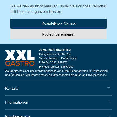
Sie werden es nicht bereuen, unser freundliches Personal
hilft Ihnen von ganzem Herzen.
Kontaktieren Sie uns
Rückruf vereinbaren
Juma International B.V.
Königsborner Straße 26a
39175 Biederitz | Deutschland
USt-ID: DE321159873
Handelsregister: 58573909
XXLgastro ist einer der größten Anbieter von Großküchengeräten in Deutschland
und Österreich. Wir liefern sowohl an Unternehmen als auch an Privatpersonen.
Kontakt
Informationen
Kundenservice