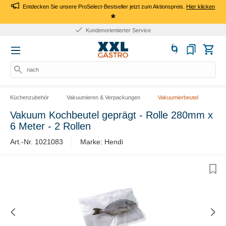
Entdecken Sie unsere ProSelect-Bestseller jetzt zum Aktionspreis.
Hier klicken
*
Kundenorientierter Service
nach P
Küchenzubehör
Vakuumieren & Verpackungen
Vakuumierbeutel
Vakuum Kochbeutel geprägt - Rolle 280mm x
6 Meter - 2 Rollen
Art.-Nr. 1021083
Marke: Hendi