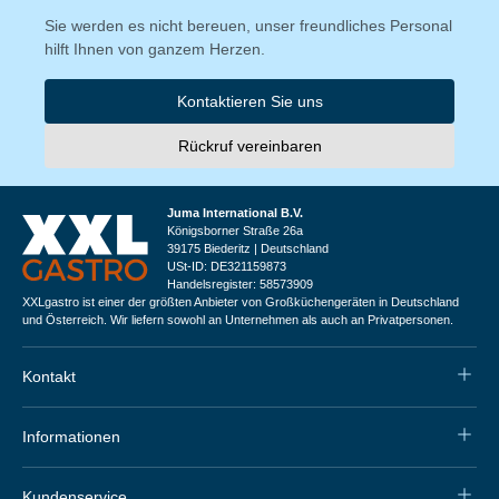
Sie werden es nicht bereuen, unser freundliches Personal
hilft Ihnen von ganzem Herzen.
Kontaktieren Sie uns
Rückruf vereinbaren
Juma International B.V.
Königsborner Straße 26a
39175 Biederitz | Deutschland
USt-ID: DE321159873
Handelsregister: 58573909
XXLgastro ist einer der größten Anbieter von Großküchengeräten in Deutschland
und Österreich. Wir liefern sowohl an Unternehmen als auch an Privatpersonen.
Kontakt
Informationen
Kundenservice