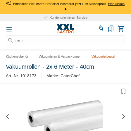
Entdecken Sie unsere ProSelect-Bestseller jetzt zum Aktionspreis.
Hier klicken
*
Kundenorientierter Service
nach
Küchenzubehör
Vakuumieren & Verpackungen
Vakuumierbeutel
Vakuumrollen - 2x 6 Meter - 40cm
Art.-Nr. 1018173
Marke: CaterChef