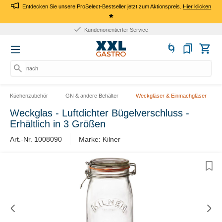
Entdecken Sie unsere ProSelect-Bestseller jetzt zum Aktionspreis.
Hier klicken
*
Kundenorientierter Service
nach P
Küchenzubehör
GN & andere Behälter
Weckgläser & Einmachgläser
Weckglas - Luftdichter Bügelverschluss -
Erhältlich in 3 Größen
Art.-Nr. 1008090
Marke: Kilner