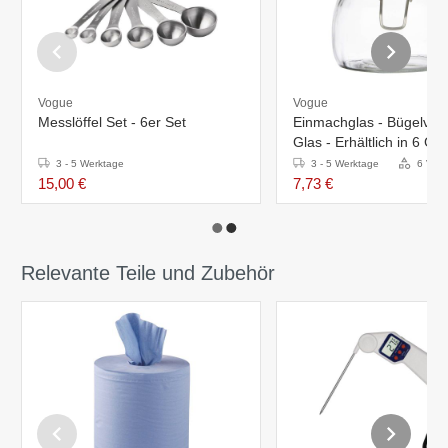
Vogue
Vogue
Messlöffel Set - 6er Set
Einmachglas - Bügelvers
Glas - Erhältlich in 6 G
3 - 5 Werktage
3 - 5 Werktage
6 Vari
15,00 €
7,73 €
Relevante Teile und Zubehör