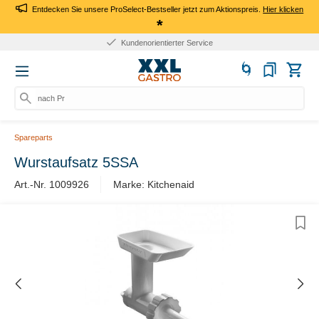
Entdecken Sie unsere ProSelect-Bestseller jetzt zum Aktionspreis.
Hier klicken
*
Kundenorientierter Service
nach Prod
Spareparts
Wurstaufsatz 5SSA
Art.-Nr. 1009926
Marke: Kitchenaid