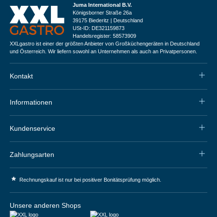
Juma International B.V.
Königsborner Straße 26a
39175 Biederitz | Deutschland
USt-ID: DE321159873
Handelsregister: 58573909
XXLgastro ist einer der größten Anbieter von Großküchengeräten in Deutschland
und Österreich. Wir liefern sowohl an Unternehmen als auch an Privatpersonen.
Kontakt
Informationen
Kundenservice
Zahlungsarten
*
Rechnungskauf ist nur bei positiver Bonitätsprüfung möglich.
Unsere anderen Shops