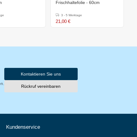
m
Frischhaltefolie - 60cm
F
age
3 - 5 Werktage
21,00 €
1
Kontaktieren Sie uns
en.
Rückruf vereinbaren
Kundenservice