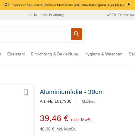
*
Entdecken Sie unsere ProSelect-Bestseller jetzt zum Aktionspreis.
Hier klicken
10+ Jahre Erfahrung
Für Firmen: Ka
n
Edelstahl
Einrichtung & Bekleidung
Hygiene & Waschen
Sal
Aluminiumfolie - 30cm
Art.-Nr. 1017900
Marke:
39,46 €
exkl. MwSt.
46,96 €
inkl. MwSt.