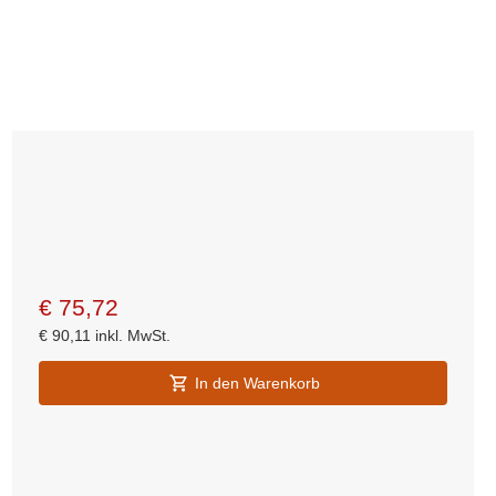
€
75,72
€
90,11
inkl. MwSt.
In den Warenkorb