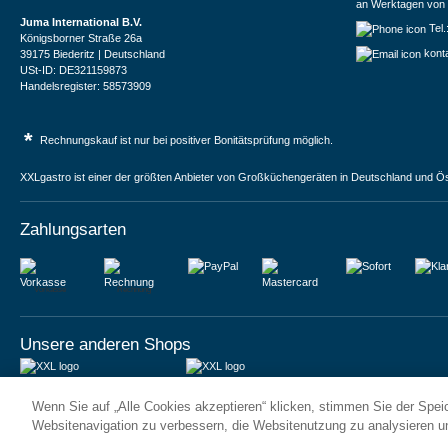
an Werktagen von 
Juma International B.V.
Tel
Königsborner Straße 26a
kont
39175 Biederitz | Deutschland
USt-ID: DE321159873
Handelsregister: 58573909
*
Rechnungskauf ist nur bei positiver Bonitätsprüfung möglich.
XXLgastro ist einer der größten Anbieter von Großküchengeräten in Deutschland und Ös
Zahlungsarten
Vorkasse
Rechnung
Unsere anderen Shops
JUMA International BV
JUMA International BV
Wenn Sie auf „Alle Cookies akzeptieren“ klicken, stimmen Sie der Spe
6 Rue des Bateliers
Vrijheidweg 34
92110 Clichy | France
1521RR Wormerveer | Nederland
Websitenavigation zu verbessern, die Websitenutzung zu analysieren 
Numéro de TVA : FR59815313275
BTW: NL853095048B01