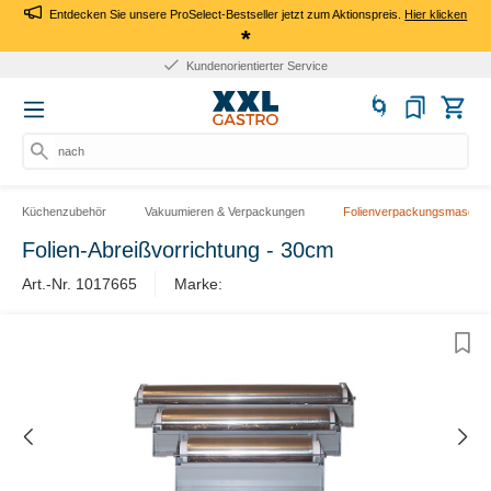
Entdecken Sie unsere ProSelect-Bestseller jetzt zum Aktionspreis.
Hier klicken
*
Kundenorientierter Service
nach Pro
Küchenzubehör
Vakuumieren & Verpackungen
Folienverpackungsmaschin
Folien-Abreißvorrichtung - 30cm
Art.-Nr. 1017665
Marke: