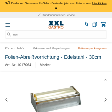
Entdecken Sie unsere ProSelect-Bestseller jetzt zum Aktionspreis.
Hier klicken
*
Kundenorientierter Service
nach
Küchenzubehör
Vakuumieren & Verpackungen
Folienverpackungsmaschin
Folien-Abreißvorrichtung - Edelstahl - 30cm
Art.-Nr. 1017064
Marke: