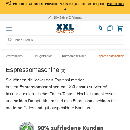
Entdecken Sie unsere ProSelect-Bestseller jetzt zum Aktionspreis.
Hier klicken
*
10+ Jahre Erfahrung
nach Produkt,
Warmhalten
Heißgetränke
Kaffeemaschinen
Espressomaschine
Espressomaschine
(3)
Sie können die
leckersten Espressi mit den
besten
Espressomaschinen
von XXLgastro servieren!
Inklusive elektronischer Touch-Tasten, Hochleistungskesseln
und soliden Dampfhähnen sind dies Espressomaschinen für
moderne Cafés und gut ausgebildete Baristas.
90% zufriedene Kunden