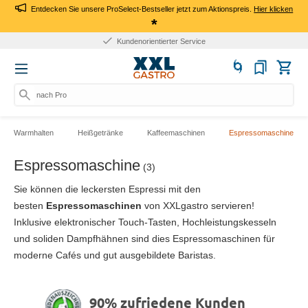
Entdecken Sie unsere ProSelect-Bestseller jetzt zum Aktionspreis.
Hier klicken
*
Kundenorientierter Service
nach Prod
Warmhalten
Heißgetränke
Kaffeemaschinen
Espressomaschine
Espressomaschine
(3)
Sie können die
leckersten Espressi mit den
besten
Espressomaschinen
von XXLgastro servieren!
Inklusive elektronischer Touch-Tasten, Hochleistungskesseln
und soliden Dampfhähnen sind dies Espressomaschinen für
moderne Cafés und gut ausgebildete Baristas.
90% zufriedene Kunden