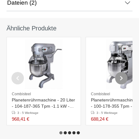
Dateien (2)
Ähnliche Produkte
Combisteel
Combisteel
Planetenrührmaschine - 20 Liter
Planetenrührmaschine - 
- 104-187-365 Tpm -1.1 kW -
- 100-178-355 Tpm - 0.
530x496x(h)780 mm
452x432x(h)606mm
3 - 5 Werktage
3 - 5 Werktage
968,41 €
688,24 €