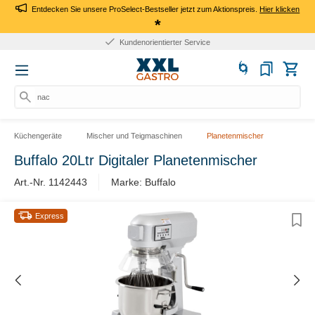
Entdecken Sie unsere ProSelect-Bestseller jetzt zum Aktionspreis.
Hier klicken
*
Kundenorientierter Service
nach
Küchengeräte
Mischer und Teigmaschinen
Planetenmischer
Buffalo 20Ltr Digitaler Planetenmischer
Art.-Nr. 1142443
Marke: Buffalo
Express