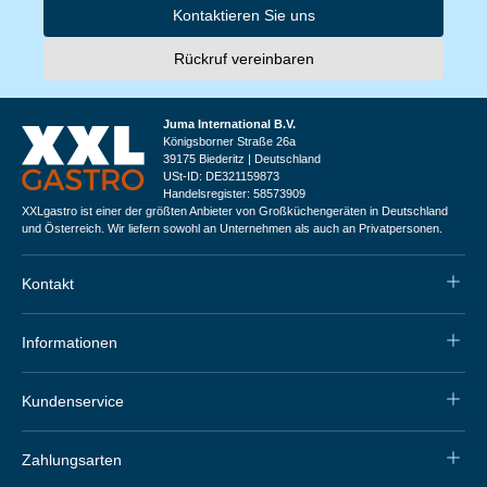
Kontaktieren Sie uns
Rückruf vereinbaren
Juma International B.V.
Königsborner Straße 26a
39175 Biederitz | Deutschland
USt-ID: DE321159873
Handelsregister: 58573909
XXLgastro ist einer der größten Anbieter von Großküchengeräten in Deutschland
und Österreich. Wir liefern sowohl an Unternehmen als auch an Privatpersonen.
Kontakt
Informationen
Kundenservice
Zahlungsarten