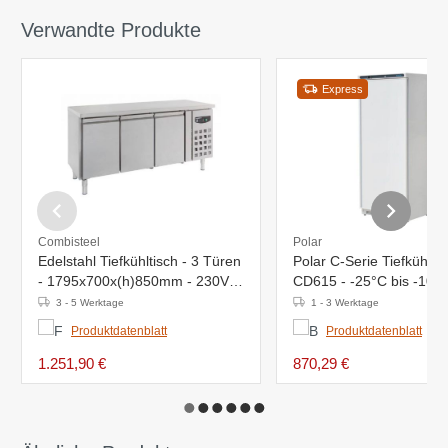
Verwandte Produkte
Express
Combisteel
Polar
Edelstahl Tiefkühltisch - 3 Türen
Polar C-Serie Tiefkühls
- 1795x700x(h)850mm - 230V -
CD615 - -25°C bis -10°C
402 Liter
Umkehrbare Tür
3 - 5 Werktage
1 - 3 Werktage
Produktdatenblatt
Produktdatenblatt
1.251,90 €
870,29 €