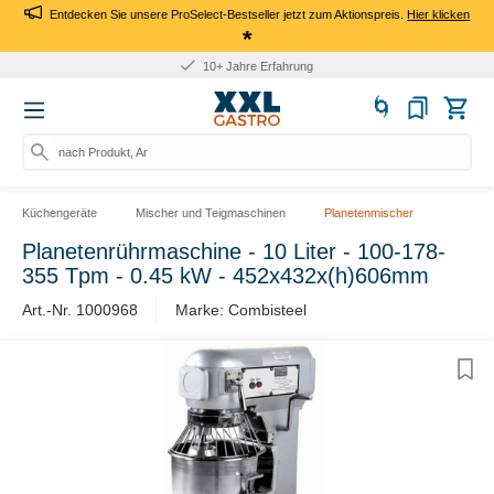
Entdecken Sie unsere ProSelect-Bestseller jetzt zum Aktionspreis.
Hier klicken
*
10+ Jahre Erfahrung
nach Produkt, Art.-
Küchengeräte
Mischer und Teigmaschinen
Planetenmischer
Planetenrührmaschine - 10 Liter - 100-178-
355 Tpm - 0.45 kW - 452x432x(h)606mm
Art.-Nr. 1000968
Marke: Combisteel