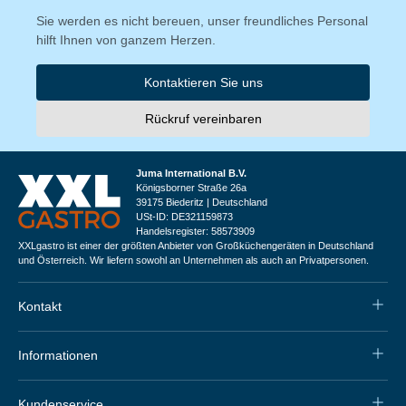
Sie werden es nicht bereuen, unser freundliches Personal
hilft Ihnen von ganzem Herzen.
Kontaktieren Sie uns
Rückruf vereinbaren
Juma International B.V.
Königsborner Straße 26a
39175 Biederitz | Deutschland
USt-ID: DE321159873
Handelsregister: 58573909
XXLgastro ist einer der größten Anbieter von Großküchengeräten in Deutschland
und Österreich. Wir liefern sowohl an Unternehmen als auch an Privatpersonen.
Kontakt
Informationen
Kundenservice