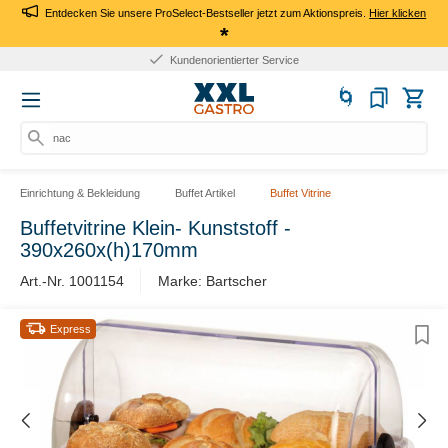
Entdecken Sie unsere ProSelect-Bestseller jetzt zum Aktionspreis.
Hier klicken
*
Kundenorientierter Service
nach
Einrichtung & Bekleidung
Buffet Artikel
Buffet Vitrine
Buffetvitrine Klein- Kunststoff -
390x260x(h)170mm
Art.-Nr. 1001154
Marke: Bartscher
Express