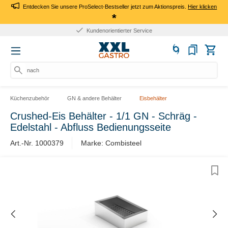
Entdecken Sie unsere ProSelect-Bestseller jetzt zum Aktionspreis.
Hier klicken
*
Kundenorientierter Service
nach P
Küchenzubehör
GN & andere Behälter
Eisbehälter
Crushed-Eis Behälter - 1/1 GN - Schräg -
Edelstahl - Abfluss Bedienungsseite
Art.-Nr. 1000379
Marke: Combisteel