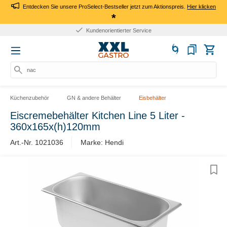
Entdecken Sie unsere ProSelect-Bestseller jetzt zum Aktionspreis.
Hier klicken
*
Kundenorientierter Service
nach
Küchenzubehör
GN & andere Behälter
Eisbehälter
Eiscremebehälter Kitchen Line 5 Liter -
360x165x(h)120mm
Art.-Nr. 1021036
Marke: Hendi