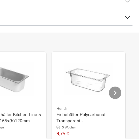
Hendi
H
älter Kitchen Line 5
Eisbehälter Polycarbonat
E
0x165x(h)120mm
Transparent -
T
360x165x(h)120mm
3
age
5 Wochen
9,75 €
1