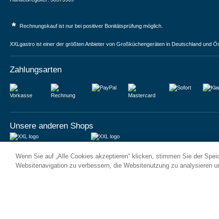
*
Rechnungskauf ist nur bei positiver Bonitätsprüfung möglich.
XXLgastro ist einer der größten Anbieter von Großküchengeräten in Deutschland und Ös
Zahlungsarten
Vorkasse
Rechnung
Unsere anderen Shops
JUMA International BV
JUMA International BV
Wenn Sie auf „Alle Cookies akzeptieren“ klicken, stimmen Sie der Spe
6 Rue des Bateliers
Vrijheidweg 34
92110 Clichy | France
1521RR Wormerveer | Nederland
Websitenavigation zu verbessern, die Websitenutzung zu analysieren 
Numéro de TVA : FR59815313275
BTW: NL853095048B01
Numéro Siren : 815313275
K.V.K.: 58573909