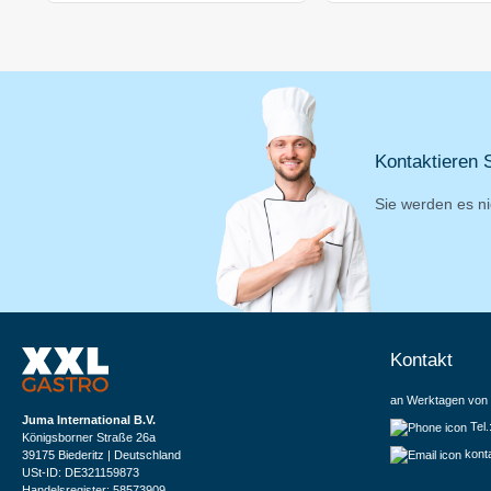
Kontaktieren S
Sie werden es ni
Kontakt
an Werktagen von 
Juma International B.V.
Tel
Königsborner Straße 26a
kont
39175 Biederitz | Deutschland
USt-ID: DE321159873
Handelsregister: 58573909