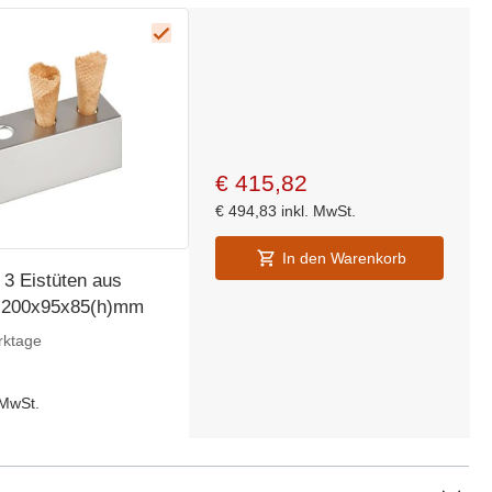
€
415,82
€
494,83
inkl. MwSt.
In den Warenkorb
 3 Eistüten aus
- 200x95x85(h)mm
rktage
 MwSt.