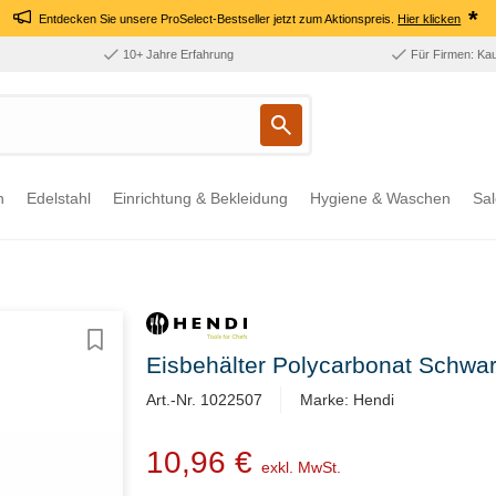
*
Entdecken Sie unsere ProSelect-Bestseller jetzt zum Aktionspreis.
Hier klicken
10+ Jahre Erfahrung
Für Firmen: Ka
n
Edelstahl
Einrichtung & Bekleidung
Hygiene & Waschen
Sal
Eisbehälter Polycarbonat Schw
Art.-Nr. 1022507
Marke: Hendi
10,96 €
exkl. MwSt.