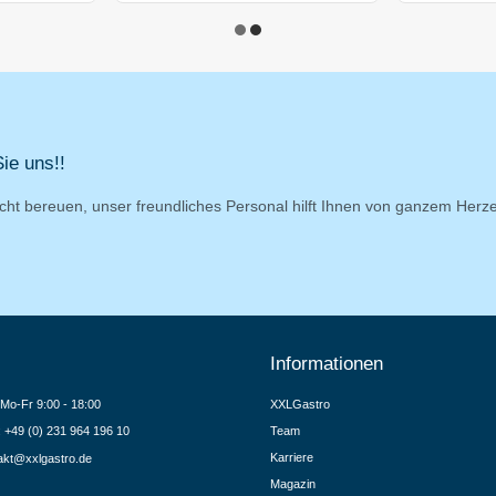
ie uns!!
cht bereuen, unser freundliches Personal hilft Ihnen von ganzem Herz
Informationen
Mo-Fr 9:00 - 18:00
XXLGastro
.: +49 (0) 231 964 196 10
Team
Karriere
akt@xxlgastro.de
Magazin