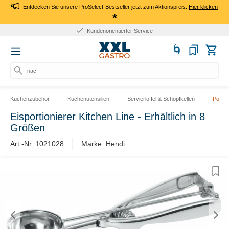
Entdecken Sie unsere ProSelect-Bestseller jetzt zum Aktionspreis.
Hier klicken
*
Kundenorientierter Service
nach P
Küchenzubehör
Küchenutensilien
Servierlöffel & Schöpfkellen
Portio
Eisportionierer Kitchen Line - Erhältlich in 8
Größen
Art.-Nr. 1021028
Marke: Hendi