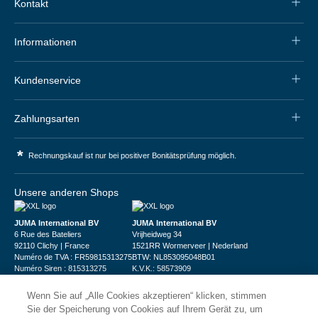
Kontakt
Informationen
Kundenservice
Zahlungsarten
*
Rechnungskauf ist nur bei positiver Bonitätsprüfung möglich.
Unsere anderen Shops
JUMA International BV
JUMA International BV
6 Rue des Bateliers
Vrijheidweg 34
92110 Clichy | France
1521RR Wormerveer | Nederland
Numéro de TVA : FR59815313275
BTW: NL853095048B01
Numéro Siren : 815313275
K.V.K.: 58573909
Wenn Sie auf „Alle Cookies akzeptieren“ klicken, stimmen
Sie der Speicherung von Cookies auf Ihrem Gerät zu, um