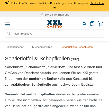
Entdecken Sie unsere ProSelect-Bestseller jetzt zum Aktionspreis.
Hier klicken
*
10+ Jahre Erfahrung
nach Produkt, Art.-Nr.,
Küchenzubehör
Küchenutensilien
Servierlöffel & Schöpfkellen
Servierlöffel & Schöpfkellen
(302)
Soßennlöffel, Schaumlöffel, Servierlöffel und fast alle Arten und
Größen von Dossierschaufeln und können Sie bei XXLgastro
finden, von der
modernen Soßenkelle
aus Kunststoff bis
zur
praktischen Schöpfkelle
aus hochwertigem Edelstahl.
Servierlöffel und Schöpfkellen
dürfen in der professionellen
Großküche nicht fehlen. Mit bekannten Serien wie der ProfiLine
von Hendi hat XXLgastro alles abgedeckt, wenn es um das