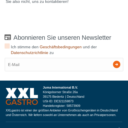
Sie also nicht, uns zu kontaktieren!
Abonnieren Sie unseren Newsletter
Ich stimme den
Geschäftsbedingungen
und der
Datenschutzrichtlinie
zu
Juma International B.V.
Königsborner Straße 26a
39175 Biederitz | Deutschland
USt-ID: DE321159873
Handelsregister: 58573909
XXLgastro ist einer der größten Anbieter von Großküchengeräten in Deutschland
und Österreich. Wir liefern sowohl an Unternehmen als auch an Privatpersonen.