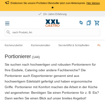
Entdecken Sie unsere ProSelect-Bestseller jetzt zum Aktionspreis.
Hier klicken
*
10+ Jahre Erfahrung
nach Produkt, Art.-Nr., Ma
Küchenzubehör
Küchenutensilien
Servierlöffel & Schöpfkellen
Portio
Portionierer
(144)
Sie suchen nach hochwertigen und robusten Portionierern für
Ihre Eisdiele, Catering oder andere Fachbereiche? Die
Portionierer auch Eisportionierer genannt sind aus
hochwertigem Edelstahl gefertigt und haben ergonomische
Griffe. Portionierer mit Komfort machen die Arbeit in der Küche
viel angenehmer. Benötigen Sie einen Portionierer für z. B. Eis?
Dann werfen Sie einen Blick auf unser breites Angebot!