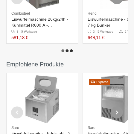
Combisteel
Hendi
Eiswürfelmaschine 26kg/24h -
Eiswürfelmaschine - 50k
Kühlmittel R600 A -
7 kg Bunker
420x528x655(h)mm
3 - 5 Werktage
3 - 5 Werktage
2 Vari
581,18 €
649,11 €
Empfohlene Produkte
Express
Saro
Saro
Eiswürfelbereiter - Edelstahl - 3
Eiswürfelbereiter - 45kg/