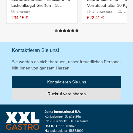
Eishohlkegel-Größen - 15
Vorratsbehälter 10 Kg
kg/24St
3 Wochen
1 - 3 Werktage
2 Vari
234,15 €
622,41 €
Kontaktieren Sie uns!!
Sie werden es nicht bereuen, unser freundliches Personal
hilft Ihnen von ganzem Herzen.
Kontaktieren Sie uns
Rückruf vereinbaren
Juma International B.V.
Königsborner Straße 26a
39175 Biederitz | Deutschland
USt-ID: DE321159873
Handelsregister: 58573909