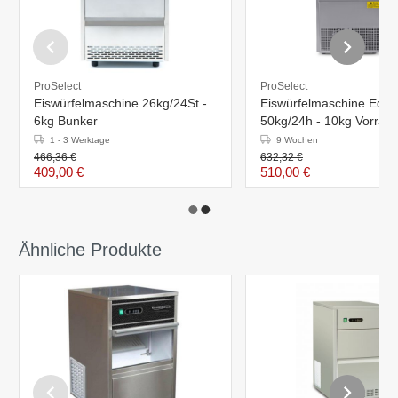
ProSelect
ProSelect
Eiswürfelmaschine 26kg/24St -
Eiswürfelmaschine Edels
6kg Bunker
50kg/24h - 10kg Vorrats
1 - 3 Werktage
9 Wochen
466,36 €
632,32 €
409,00 €
510,00 €
Ähnliche Produkte