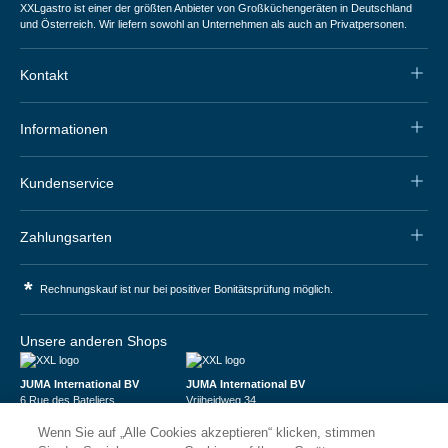
XXLgastro ist einer der größten Anbieter von Großküchengeräten in Deutschland
und Österreich. Wir liefern sowohl an Unternehmen als auch an Privatpersonen.
Kontakt
Informationen
Kundenservice
Zahlungsarten
*
Rechnungskauf ist nur bei positiver Bonitätsprüfung möglich.
Unsere anderen Shops
JUMA International BV
JUMA International BV
6 Rue des Bateliers
Vrijheidweg 34
92110 Clichy | France
1521RR Wormerveer | Nederland
Wenn Sie auf „Alle Cookies akzeptieren“ klicken, stimmen
Numéro de TVA : FR59815313275
BTW: NL853095048B01
Numéro Siren : 815313275
K.V.K.: 58573909