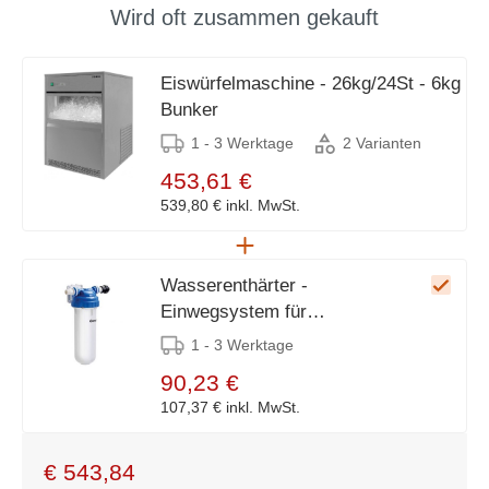
Wird oft zusammen gekauft
Eiswürfelmaschine - 26kg/24St - 6kg
Bunker
1 - 3 Werktage
2 Varianten
453,61 €
539,80 €
inkl. MwSt.
Wasserenthärter -
Einwegsystem für
Kaffeemaschine, Eismaschine,
1 - 3 Werktage
Geschirrspüler - 1600 Liter
90,23 €
107,37 €
inkl. MwSt.
€
543,84