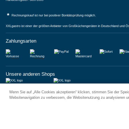
*
Rechnungskauf ist nur bei positiver Bonitätsprüfung möglich.
XXLgastro ist einer der größten Anbieter von Großküchengeräten in Deutschland und Ös
Zahlungsarten
Vorkasse
Rechnung
Unsere anderen Shops
JUMA International BV
JUMA International BV
Wenn Sie auf „Alle Cookies akzeptieren“ klicken, stimmen Sie der Spe
6 Rue des Bateliers
Vrijheidweg 34
92110 Clichy | France
1521RR Wormerveer | Nederland
Websitenavigation zu verbessern, die Websitenutzung zu analysieren 
Numéro de TVA : FR59815313275
BTW: NL853095048B01
Numéro Siren : 815313275
K.V.K.: 58573909