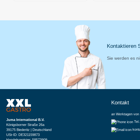
Kontaktieren S
Sie werden es ni
Kontakt
an Werktagen von 
Juma International B.V.
Tel
Königsborner Straße 26a
kont
39175 Biederitz | Deutschland
USt-ID: DE321159873
Handelsregister: 58573909