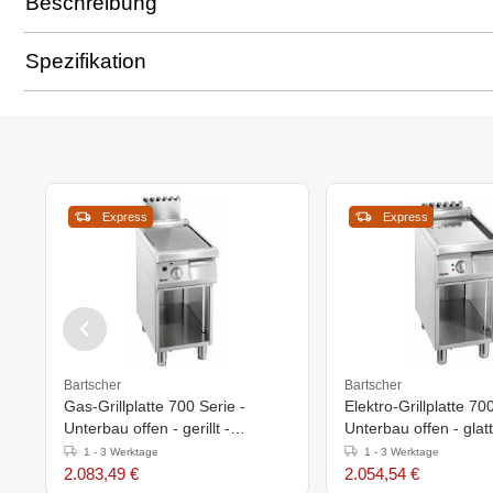
Beschreibung
Spezifikation
Express
Express
Bartscher
Bartscher
Gas-Grillplatte 700 Serie -
Elektro-Grillplatte 70
Unterbau offen - gerillt -
Unterbau offen - glatt
400x700x(h)850-900mm
400x700x(h)850-90
1 - 3 Werktage
1 - 3 Werktage
2.083,49 €
2.054,54 €