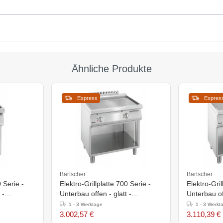
Ähnliche Produkte
Express
Expres
Bartscher
Bartscher
0 Serie -
Elektro-Grillplatte 700 Serie -
Elektro-Gril
 -
Unterbau offen - glatt -
Unterbau off
0mm
800x700x(h)850-900mm
800x700x(
1 - 3 Werktage
1 - 3 Werkt
3.002,57 €
3.110,39 €