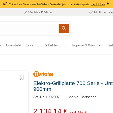
*
Entdecken Sie unsere ProSelect-Bestseller jetzt zum Aktionspreis.
Hier klicken
10+ Jahre Erfahrung
Für Firmen: Ka
n
Edelstahl
Einrichtung & Bekleidung
Hygiene & Waschen
Sal
Elektro-Grillplatte 700 Serie - Un
900mm
Art.-Nr. 1002007
Marke: Bartscher
2.134,14 €
exkl. MwSt.