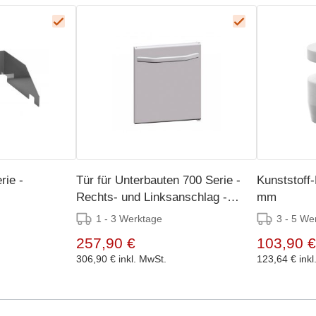
rie -
Tür für Unterbauten 700 Serie -
Kunststoff
Rechts- und Linksanschlag -
mm
366x96x(h)456mm
1 - 3 Werktage
3 - 5 We
257,90 €
103,90 €
306,90 €
inkl. MwSt.
123,64 €
ink