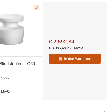
€
2.592,84
€
3.085,48
inkl. MwSt.
In den Warenkorb
-Blindstopfen – Ø60
rktage
l. MwSt.