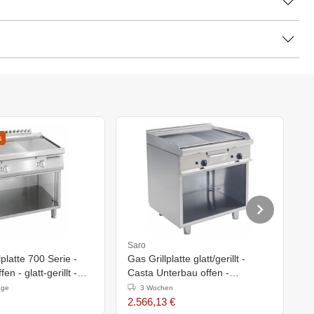
s
Saro
S
lplatte 700 Serie -
Gas Grillplatte glatt/gerillt -
S
en - glatt-gerillt -
Casta Unterbau offen -
o
h)850-900mm
800x700x(h)850mm - 12kW
age
3 Wochen
2.566,13 €
2