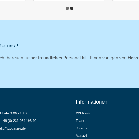
ie uns!!
cht bereuen, unser freundliches Personal hilft Ihnen von ganzem Herz
Informationen
Mo-Fr 9:00 - 18:00
XXLGastro
.: +49 (0) 231 964 196 10
Team
Karriere
akt@xxlgastro.de
Magazin