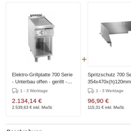
Elektro-Grillplatte 700 Serie
Spritzschutz 700 Se
- Unterbau offen - gerillt -
354x470x(h)120mm
400x700x(h)850-900mm
1 - 3 Werktage
1 - 3 Werktage
2.134,14 €
96,90 €
2.539,63 €
inkl. MwSt.
115,31 €
inkl. MwSt.