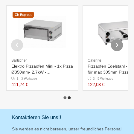
Express
Bartscher
Caterlite
Elektro Pizzaofen Mini - 1x Pizza
Pizzaofen Edelstahl - G
Ø350mm- 2,7kW -
für max 305mm Pizza - 
545x500x(h)230mm
- 380x4860x188mm
1 - 3 Werktage
3 - 5 Werktage
411,74 €
122,03 €
Kontaktieren Sie uns!!
Sie werden es nicht bereuen, unser freundliches Personal