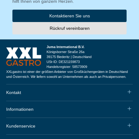
hilft Ihnen von ganzem Herzen.
Kontaktieren Sie uns
Rückruf vereinbaren
Juma International B.V.
Königsborner Straße 26a
39175 Biederitz | Deutschland
USt-ID: DE321159873
Handelsregister: 58573909
XXLgastro ist einer der größten Anbieter von Großküchengeräten in Deutschland
und Österreich. Wir liefern sowohl an Unternehmen als auch an Privatpersonen.
Kontakt
Informationen
Kundenservice