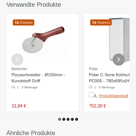
Verwandte Produkte
Express
Express
Bartscher
Polar
Pizzaschneider - Ø100mm -
Polar C-Serie Kühlschra
Kunststoff Griff
PC005 - 780x695x(H)1
2°C bis 5°C
1 - 3 Werktage
1 - 3 Werktage
Produktdatenblatt
31,84 €
752,30 €
Ähnliche Produkte