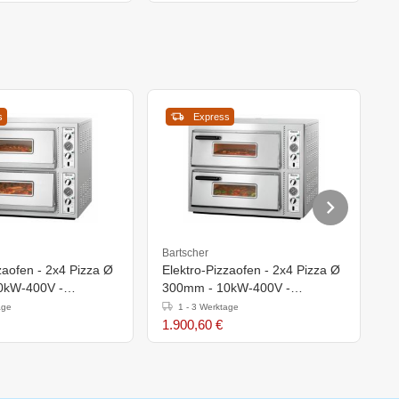
s
Express
Bartscher
C
zaofen - 2x4 Pizza Ø
Elektro-Pizzaofen - 2x4 Pizza Ø
El
0kW-400V -
300mm - 10kW-400V -
Ø
h)710mm
930x835x(h)730mm
age
1 - 3 Werktage
1.900,60 €
6