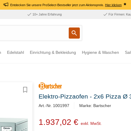
*
Entdecken Sie unsere ProSelect-Bestseller jetzt zum Aktionspreis.
Hier klicken
10+ Jahre Erfahrung
Für Firmen: Ka
n
Edelstahl
Einrichtung & Bekleidung
Hygiene & Waschen
Sal
Elektro-Pizzaofen - 2x6 Pizza
Art.-Nr. 1001997
Marke: Bartscher
1.937,02 €
exkl. MwSt.