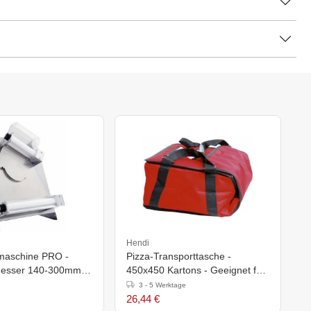
Hendi
lmaschine PRO -
Pizza-Transporttasche -
messer 140-300mm -
450x450 Kartons - Geeignet für
h)615mm
4 Kartons
3 - 5 Werktage
26,44 €