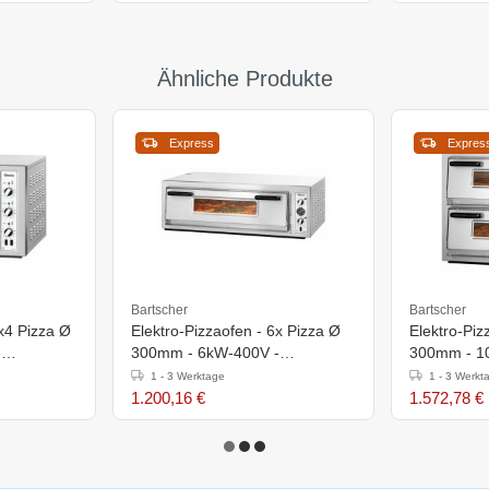
Ähnliche Produkte
Express
Expres
Bartscher
Bartscher
2x4 Pizza Ø
Elektro-Pizzaofen - 6x Pizza Ø
Elektro-Piz
-
300mm - 6kW-400V -
300mm - 1
1190x780x(h)395mm
885x790x(
1 - 3 Werktage
1 - 3 Werkt
1.200,16 €
1.572,78 €