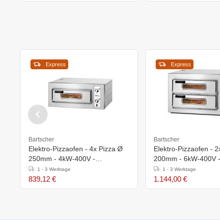
Express
Express
Bartscher
Bartscher
Elektro-Pizzaofen - 4x Pizza Ø
Elektro-Pizzaofen - 
250mm - 4kW-400V -
200mm - 6kW-400V 
800x750x(h)360mm
800x750x(h)510mm
1 - 3 Werktage
1 - 3 Werktage
839,12 €
1.144,00 €