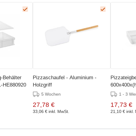
g-Behälter
Pizzaschaufel - Aluminium -
Pizzateigbe
1-HE880920
Holzgriff
600x400x(h
5 Wochen
1 - 3 We
27,78 €
17,73 €
33,06 €
inkl. MwSt.
21,10 €
inkl.