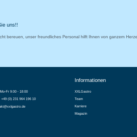
ie uns!!
cht bereuen, unser freundliches Personal hilft Ihnen von ganzem Herz
Informationen
Mo-Fr 9:00 - 18:00
XXLGastro
.: +49 (0) 231 964 196 10
Team
Karriere
akt@xxlgastro.de
Magazin