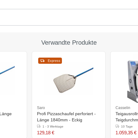
Verwandte Produkte
Express
Saro
Casselin
 Länge
Profi Pizzaschaufel perforiert -
Teigausrol
Länge 1840mm - Eckig
Teigdurch
440x380x(
1 - 3 Werktage
10 Tage
129,18 €
1.059,35 €