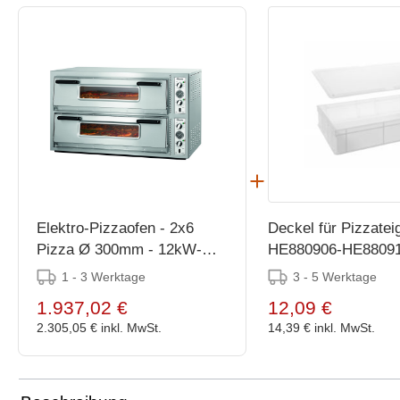
Elektro-Pizzaofen - 2x6
Deckel für Pizzatei
Pizza Ø 300mm - 12kW-
HE880906-HE8809
400V - 1190x780x(h)751mm
1 - 3 Werktage
3 - 5 Werktage
1.937,02 €
12,09 €
2.305,05 €
inkl. MwSt.
14,39 €
inkl. MwSt.