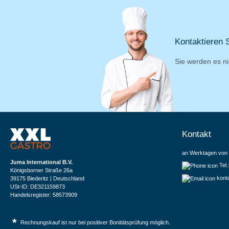
Kontaktieren S
Sie werden es ni
Kontakt
an Werktagen von 
Juma International B.V.
Tel
Königsborner Straße 26a
kont
39175 Biederitz | Deutschland
USt-ID: DE321159873
Handelsregister: 58573909
*
Rechnungskauf ist nur bei positiver Bonitätsprüfung möglich.