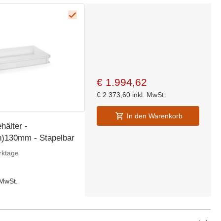
€
1.994,62
€
2.373,60
inkl. MwSt.
In den Warenkorb
hälter -
)130mm - Stapelbar
rktage
 MwSt.