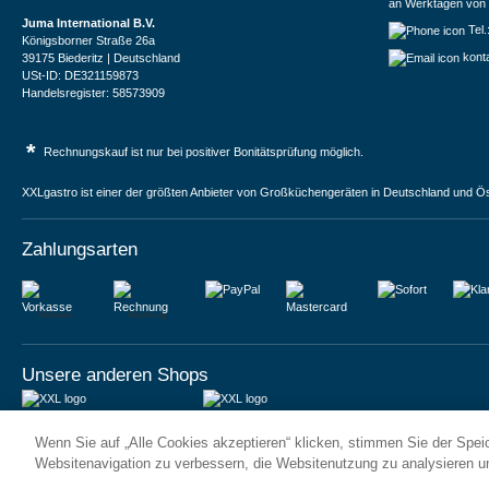
an Werktagen von 
Juma International B.V.
Tel
Königsborner Straße 26a
kont
39175 Biederitz | Deutschland
USt-ID: DE321159873
Handelsregister: 58573909
*
Rechnungskauf ist nur bei positiver Bonitätsprüfung möglich.
XXLgastro ist einer der größten Anbieter von Großküchengeräten in Deutschland und Ös
Zahlungsarten
Vorkasse
Rechnung
Unsere anderen Shops
JUMA International BV
JUMA International BV
Wenn Sie auf „Alle Cookies akzeptieren“ klicken, stimmen Sie der Spe
6 Rue des Bateliers
Vrijheidweg 34
92110 Clichy | France
1521RR Wormerveer | Nederland
Websitenavigation zu verbessern, die Websitenutzung zu analysieren 
Numéro de TVA : FR59815313275
BTW: NL853095048B01