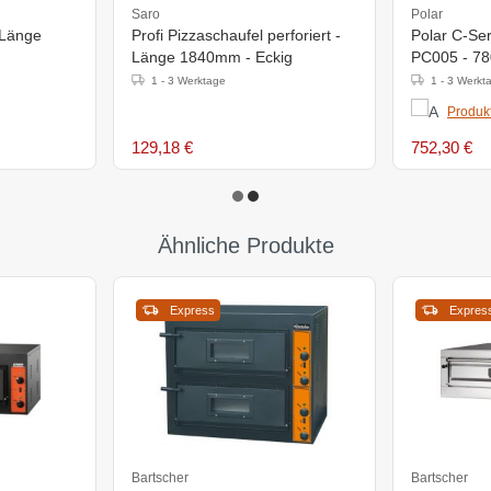
Saro
Polar
 Länge
Profi Pizzaschaufel perforiert -
Polar C-Se
Länge 1840mm - Eckig
PC005 - 7
2°C bis 5°
1 - 3 Werktage
1 - 3 Werkt
Produkt
129,18 €
752,30 €
Ähnliche Produkte
Express
Expres
Bartscher
Bartscher