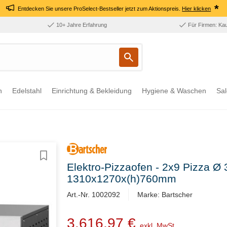
*
Entdecken Sie unsere ProSelect-Bestseller jetzt zum Aktionspreis.
Hier klicken
10+ Jahre Erfahrung
Für Firmen: Ka
n
Edelstahl
Einrichtung & Bekleidung
Hygiene & Waschen
Sal
Elektro-Pizzaofen - 2x9 Pizza 
1310x1270x(h)760mm
Art.-Nr. 1002092
Marke: Bartscher
3.616,97 €
exkl. MwSt.