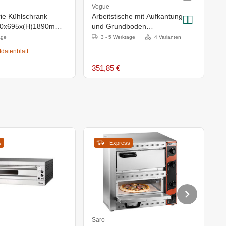
Vogue
V
rie Kühlschrank
Arbeitstische mit Aufkantung
P
80x695x(H)1890mm -
und Grundboden
C
1200x700(H)x900mm
age
3 - 5 Werktage
4 Varianten
datenblatt
351,85 €
3
s
Express
Saro
B