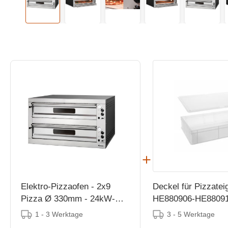
Elektro-Pizzaofen - 2x9
Deckel für Pizzatei
Pizza Ø 330mm - 24kW-
HE880906-HE8809
400V -
1 - 3 Werktage
3 - 5 Werktage
1310x1270x(h)760mm