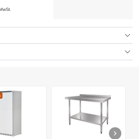
 MwSt.
s