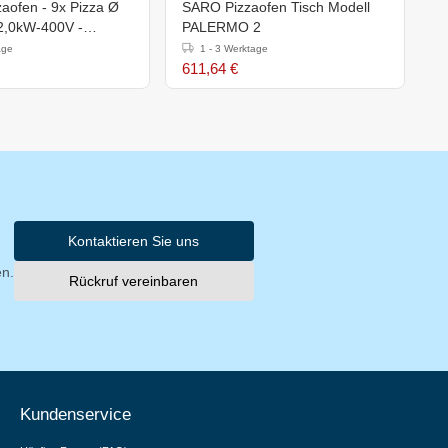
zaofen - 9x Pizza Ø
SARO Pizzaofen Tisch Modell
D
2,0kW-400V -
PALERMO 2
x(h)420mm
age
1 - 3 Werktage
611,64 €
7
Kontaktieren Sie uns
en.
Rückruf vereinbaren
Kundenservice