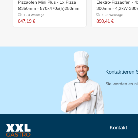
Pizzaofen Mini Plus - 1x Pizza
Elektro-Pizzaofen - 4
Ø350mm - 570x470x(h)250mm
300mm - 4,2kW-380V
890x880x(h)430mm
1 - 3 Werktage
1 - 3 Werktage
647,19 €
890,41 €
Kontaktieren S
Sie werden es ni
Kontakt