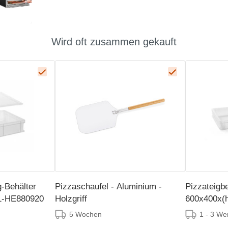
Wird oft zusammen gekauft
g-Behälter
Pizzaschaufel - Aluminium -
Pizzateigbe
1-HE880920
Holzgriff
600x400x(h
5 Wochen
1 - 3 We