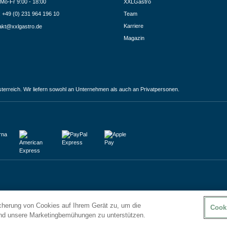
Mo-Fr 9:00 - 18:00
XXLGastro
.: +49 (0) 231 964 196 10
Team
Karriere
akt@xxlgastro.de
Magazin
terreich. Wir liefern sowohl an Unternehmen als auch an Privatpersonen.
icherung von Cookies auf Ihrem Gerät zu, um die
Cook
und unsere Marketingbemühungen zu unterstützen.