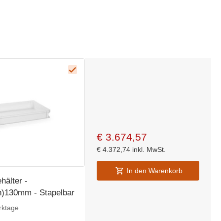
€
3.674,57
€
4.372,74
inkl. MwSt.
In den Warenkorb
hälter -
)130mm - Stapelbar
rktage