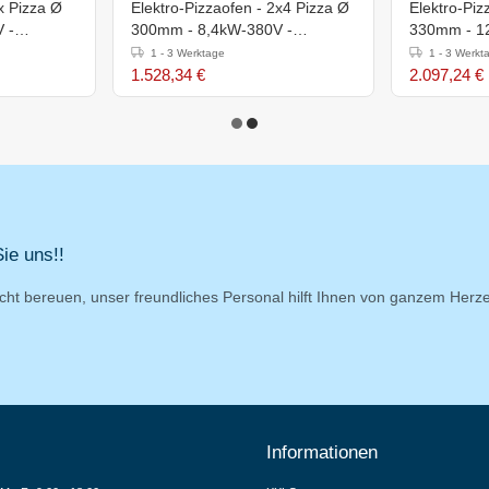
x Pizza Ø
Elektro-Pizzaofen - 2x4 Pizza Ø
Elektro-Piz
 -
300mm - 8,4kW-380V -
330mm - 1
890x880x(h)750mm
1310x1270
1 - 3 Werktage
1 - 3 Werkt
1.528,34 €
2.097,24 €
ie uns!!
cht bereuen, unser freundliches Personal hilft Ihnen von ganzem Herz
Informationen