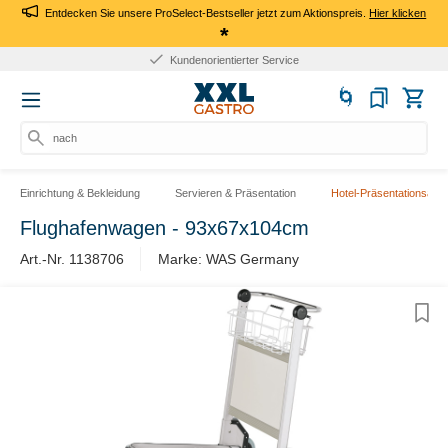
Entdecken Sie unsere ProSelect-Bestseller jetzt zum Aktionspreis.
Hier klicken
*
Kundenorientierter Service
nach P
Einrichtung & Bekleidung
Servieren & Präsentation
Hotel-Präsentationsartik
Flughafenwagen - 93x67x104cm
Art.-Nr. 1138706
Marke: WAS Germany