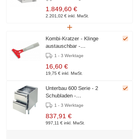
1.849,60 €
2.201,02 €
inkl. MwSt.
Kombi-Kratzer - Klinge
austauschbar -
110x210x(h)30mm
1 - 3 Werktage
16,60 €
19,75 €
inkl. MwSt.
Unterbau 600 Serie - 2
Schubladen -
400x550x(h)580mm
1 - 3 Werktage
837,91 €
997,11 €
inkl. MwSt.