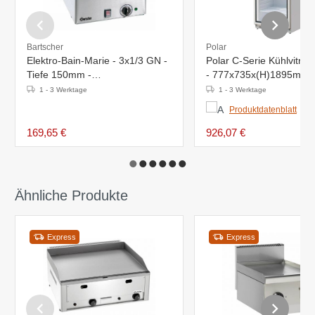
Bartscher
Polar
Elektro-Bain-Marie - 3x1/3 GN -
Polar C-Serie Kühlvitri
Tiefe 150mm -
- 777x735x(H)1895mm -
338x540x(h)248mm
8°C
1 - 3 Werktage
1 - 3 Werktage
Produktdatenblatt
169,65 €
926,07 €
Ähnliche Produkte
Express
Express