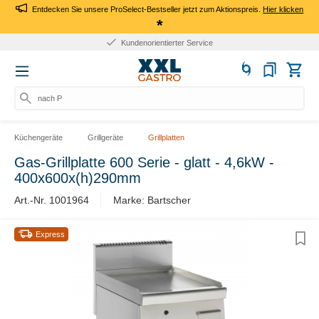
Entdecken Sie unsere ProSelect-Bestseller jetzt zum Aktionspreis.
Hier klicken
*
Kundenorientierter Service
nach Pro
Küchengeräte
Grillgeräte
Grillplatten
Gas-Grillplatte 600 Serie - glatt - 4,6kW -
400x600x(h)290mm
Art.-Nr. 1001964
Marke: Bartscher
Express