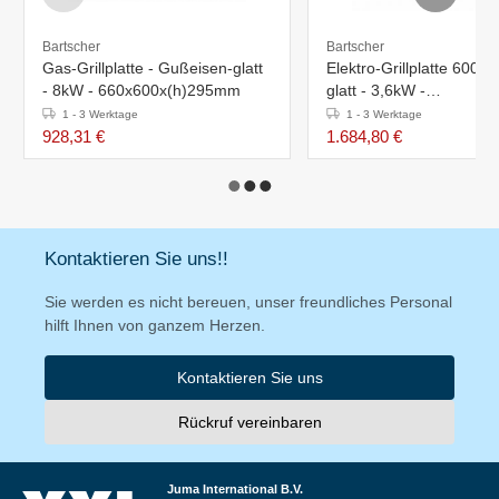
Bartscher
Bartscher
Gas-Grillplatte - Gußeisen-glatt
Elektro-Grillplatte 600 Se
- 8kW - 660x600x(h)295mm
glatt - 3,6kW -
400x600x(h)290mm
1 - 3 Werktage
1 - 3 Werktage
928,31 €
1.684,80 €
Kontaktieren Sie uns!!
Sie werden es nicht bereuen, unser freundliches Personal
hilft Ihnen von ganzem Herzen.
Kontaktieren Sie uns
Rückruf vereinbaren
Juma International B.V.