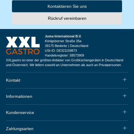
Kontaktieren Sie uns
Rückruf vereinbaren
Juma International B.V.
Königsborner Straße 26a
39175 Biederitz | Deutschland
USt-ID: DE321159873
Handelsregister: 58573909
XXLgastro ist einer der größten Anbieter von Großküchengeräten in Deutschland
und Österreich. Wir liefern sowohl an Unternehmen als auch an Privatpersonen.
Kontakt
Informationen
Kundenservice
Zahlungsarten