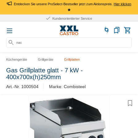
Entdecken Sie unsere ProSelect-Bestseller jetzt zum Aktionspreis.
Hier klicken
*
Kundenorientierter Service
nach
Küchengeräte
Grillgeräte
Grillplatten
Gas Grillplatte glatt - 7 kW -
400x700x(h)250mm
Art.-Nr. 1000504
Marke: Combisteel