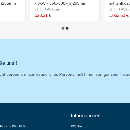
x(h)285mm
- 8kW - 660x600x(h)295mm
mit Grillros
660x570x(
1 - 3 Werktage
1 - 3 Werkt
928,31 €
1.062,60 €
ie uns!!
cht bereuen, unser freundliches Personal hilft Ihnen von ganzem Herz
Informationen
Mo-Fr 9:00 - 18:00
XXLGastro