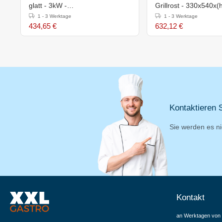
glatt - 3kW -
Grillrost - 330x540
320x540x(h)290mm
1 - 3 Werktage
1 - 3 Werktage
434,65 €
632,12 €
Kontaktieren S
Sie werden es ni
Kontakt
an Werktagen von 