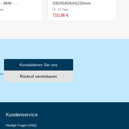
t - 8kW -
330X540X(H)220mm
k
h)282mm
age
10 Tage
710,96 €
5
Kontaktieren Sie uns
en.
Rückruf vereinbaren
Kundenservice
Häufige Fragen (FAQ)