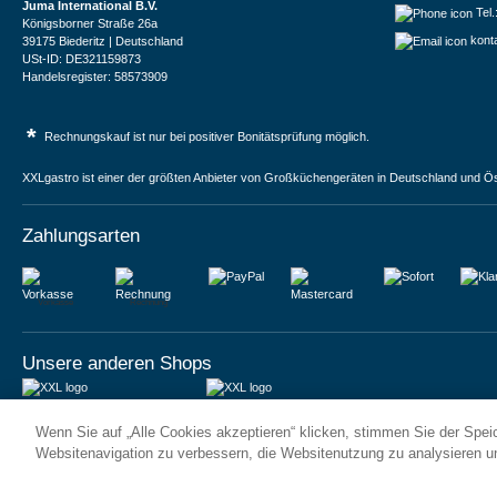
Juma International B.V.
Tel
Königsborner Straße 26a
kont
39175 Biederitz | Deutschland
USt-ID: DE321159873
Handelsregister: 58573909
*
Rechnungskauf ist nur bei positiver Bonitätsprüfung möglich.
XXLgastro ist einer der größten Anbieter von Großküchengeräten in Deutschland und Ös
Zahlungsarten
Vorkasse
Rechnung
Unsere anderen Shops
JUMA International BV
JUMA International BV
Wenn Sie auf „Alle Cookies akzeptieren“ klicken, stimmen Sie der Spe
6 Rue des Bateliers
Vrijheidweg 34
92110 Clichy | France
1521RR Wormerveer | Nederland
Websitenavigation zu verbessern, die Websitenutzung zu analysieren 
Numéro de TVA : FR59815313275
BTW: NL853095048B01
Numéro Siren : 815313275
K.V.K.: 58573909