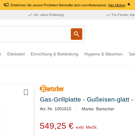
*
Entdecken Sie unsere ProSelect-Bestseller jetzt zum Aktionspreis.
Hier klicken
10+ Jahre Erfahrung
Für Firmen: Ka
n
Edelstahl
Einrichtung & Bekleidung
Hygiene & Waschen
Sal
Gas-Grillplatte - Gußeisen-glat
Art.-Nr. 1001615
Marke: Bartscher
549,25 €
exkl. MwSt.