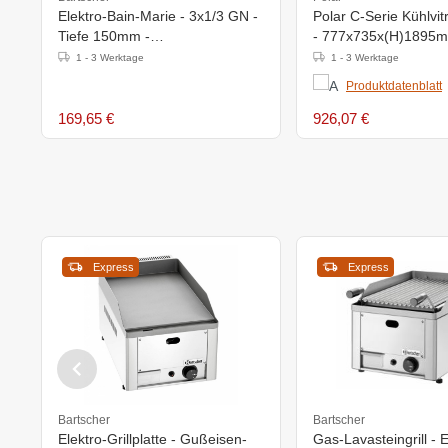
Elektro-Bain-Marie - 3x1/3 GN -
Polar C-Serie Kühlvi
Tiefe 150mm -
- 777x735x(H)1895mm
338x540x(h)248mm
8°C
1 - 3 Werktage
1 - 3 Werktage
Produktdatenblatt
169,65 €
926,07 €
Express
Express
Bartscher
Bartscher
Elektro-Grillplatte - Gußeisen-
Gas-Lavasteingrill - E