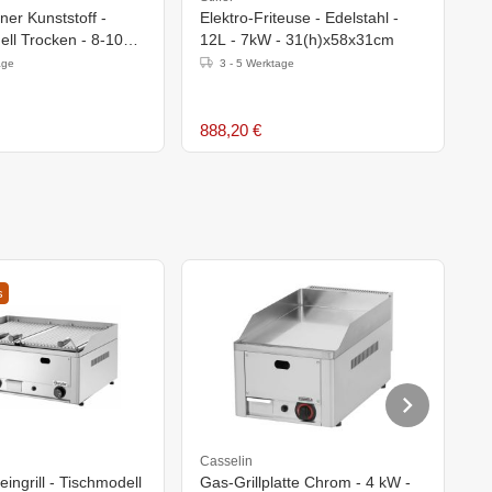
er Kunststoff -
Elektro-Friteuse - Edelstahl -
S
ll Trocken - 8-10
12L - 7kW - 31(h)x58x31cm
E
0W - XXL ANGEBOT
-
age
3 - 5 Werktage
888,20 €
1
s
Casselin
C
ingrill - Tischmodell
Gas-Grillplatte Chrom - 4 kW -
G