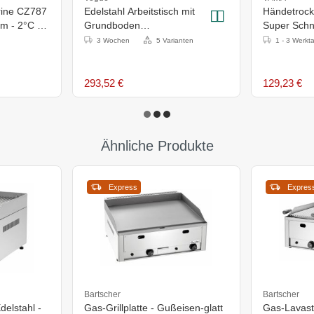
trine CZ787
Edelstahl Arbeitstisch mit
Händetrockn
 - 2°C bis
Grundboden
Super Schne
1500x600(H)x900mm
Sek - 110
3 Wochen
5 Varianten
1 - 3 Werkt
293,52 €
129,23 €
Ähnliche Produkte
Express
Expres
Bartscher
Bartscher
delstahl -
Gas-Grillplatte - Gußeisen-glatt
Gas-Lavaste