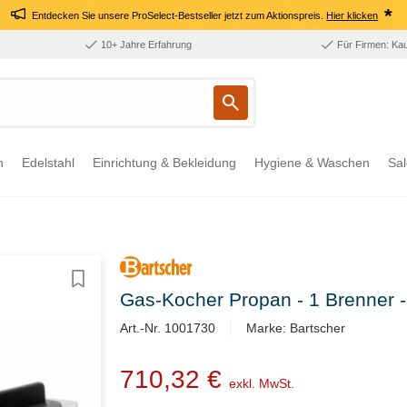
*
Entdecken Sie unsere ProSelect-Bestseller jetzt zum Aktionspreis.
Hier klicken
10+ Jahre Erfahrung
Für Firmen: Ka
n
Edelstahl
Einrichtung & Bekleidung
Hygiene & Waschen
Sal
Gas-Kocher Propan - 1 Brenner
Art.-Nr. 1001730
Marke: Bartscher
710,32 €
exkl. MwSt.