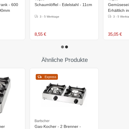
rank - 600
Schaumlöffel - Edelstahl - 11cm
Gemüseseih
890mm
Erhältlich 
3 - 5 Werktage
3 - 5 Werkt
8,55 €
35,05 €
Ähnliche Produkte
Express
Bartscher
ner
Gas-Kocher - 2 Brenner -