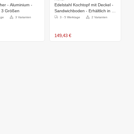
er - Aluminium -
Edelstahl Kochtopf mit Deckel -
C
in 3 Größen
Sandwichboden - Erhältlich in 7
Größen
age
3 Varianten
3 - 5 Werktage
2 Varianten
149,43 €
4