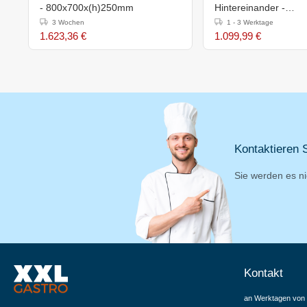
- 800x700x(h)250mm
Hintereinander -
350x660x(h)170mm
3 Wochen
1 - 3 Werktage
1.623,36 €
1.099,99 €
Kontaktieren S
Sie werden es ni
Kontakt
an Werktagen von 