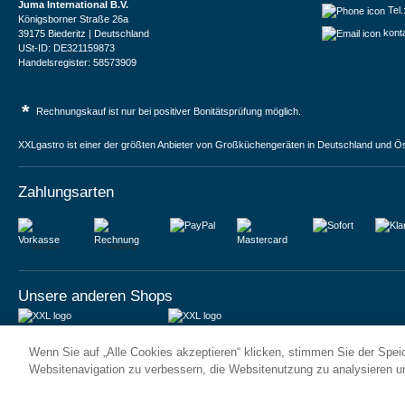
Juma International B.V.
Tel
Königsborner Straße 26a
kont
39175 Biederitz | Deutschland
USt-ID: DE321159873
Handelsregister: 58573909
*
Rechnungskauf ist nur bei positiver Bonitätsprüfung möglich.
XXLgastro ist einer der größten Anbieter von Großküchengeräten in Deutschland und Ös
Zahlungsarten
Vorkasse
Rechnung
Unsere anderen Shops
JUMA International BV
JUMA International BV
Wenn Sie auf „Alle Cookies akzeptieren“ klicken, stimmen Sie der Spe
6 Rue des Bateliers
Vrijheidweg 34
92110 Clichy | France
1521RR Wormerveer | Nederland
Websitenavigation zu verbessern, die Websitenutzung zu analysieren 
Numéro de TVA : FR59815313275
BTW: NL853095048B01
Numéro Siren : 815313275
K.V.K.: 58573909